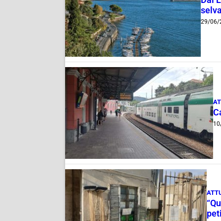
selv
29/06/
AT
Ca
10
ATT
“Qu
pet