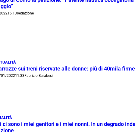
aggio”
2022
16:13
Redazione
TUALITÀ
rrozze sui treni riservate alle donne: più di 40mila firme 
/01/2022
11:33
Fabrizio Barabesi
UALITÀ
i ci sono i miei genitori e i miei nonni. In un degrado in
izione