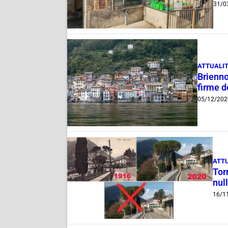
31/0
ATTUALI
Brienno
firme de
05/12/202
ATT
Tor
nul
16/1