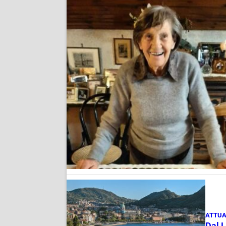
ATTUA
Dal L