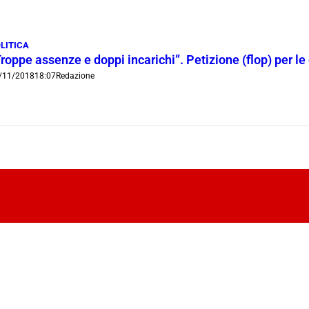
LITICA
roppe assenze e doppi incarichi”. Petizione (flop) per le 
/11/2018
18:07
Redazione