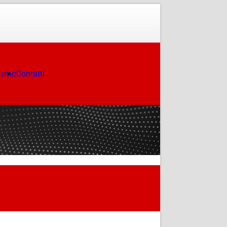
ismo
Contatti