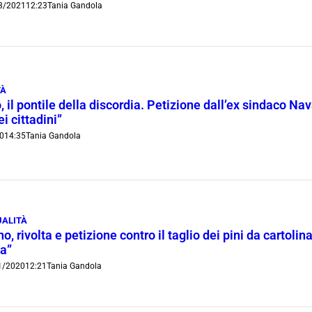
3/2021
12:23
Tania Gandola
TÀ
, il pontile della discordia. Petizione dall’ex sindaco N
i cittadini”
0
14:35
Tania Gandola
UALITÀ
no, rivolta e petizione contro il taglio dei pini da cartol
la”
1/2020
12:21
Tania Gandola