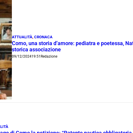
ATTUALITÀ
,
CRONACA
Como, una storia d’amore: pediatra e poetessa, Nat
storica associazione
09/12/2024
19:51
Redazione
LITÀ
ago di Como la petizione: “Patente nautica obbligatoria p