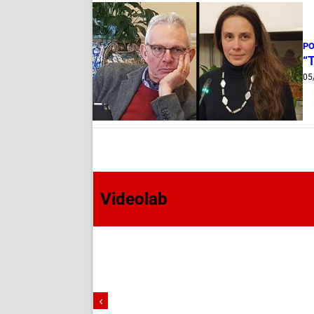
PO
“T
05
Videolab
‹