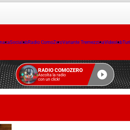
onaca
Socialab
Radio ComoZero
Variante Tremezzina
Videolab
Tur
RADIO COMOZERO
Ascolta la radio
con un click!