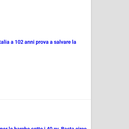
alia a 102 anni prova a salvare la
er le barche sotto i 40 cv. Basta circo