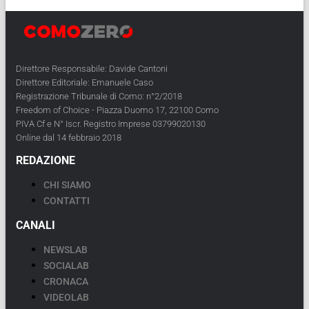
Direttore Responsabile: Davide Cantoni
Direttore Editoriale: Emanuele Caso
Registrazione Tribunale di Como: n°2/2018
Freedom of Choice - Piazza Duomo 17, 22100 Como
PIVA Cf e N° Iscr. Registro Imprese 03799020130
Online dal 14 febbraio 2018
REDAZIONE
CHI SIAMO
CONTATTI
CANALI
NEWSLAB
SOCIALAB
CRONACA
VIDEOLAB