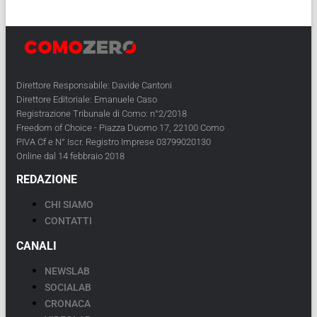
Direttore Responsabile: Davide Cantoni
Direttore Editoriale: Emanuele Caso
Registrazione Tribunale di Como: n°2/2018
Freedom of Choice - Piazza Duomo 17, 22100 Como
PIVA Cf e N° Iscr. Registro Imprese 03799020130
Online dal 14 febbraio 2018
REDAZIONE
CHI SIAMO
CONTATTI
CANALI
NEWSLAB
SOCIALAB
CRONACA