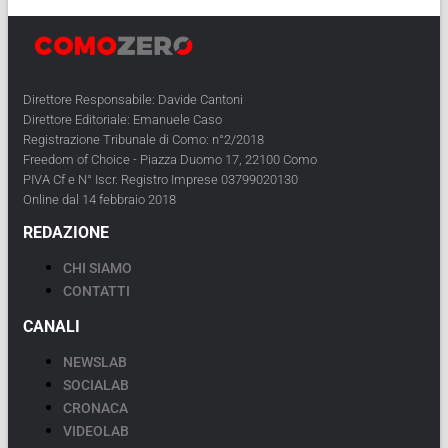
Direttore Responsabile: Davide Cantoni
Direttore Editoriale: Emanuele Caso
Registrazione Tribunale di Como: n°2/2018
Freedom of Choice - Piazza Duomo 17, 22100 Como
PIVA Cf e N° Iscr. Registro Imprese 03799020130
Online dal 14 febbraio 2018
REDAZIONE
CHI SIAMO
CONTATTI
CANALI
NEWSLAB
SOCIALAB
CRONACA
VIDEOLAB