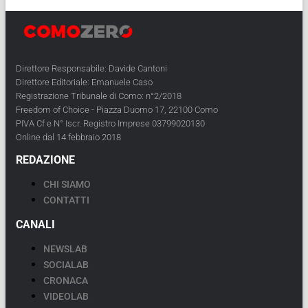
Direttore Responsabile: Davide Cantoni
Direttore Editoriale: Emanuele Caso
Registrazione Tribunale di Como: n°2/2018
Freedom of Choice - Piazza Duomo 17, 22100 Como
PIVA Cf e N° Iscr. Registro Imprese 03799020130
Online dal 14 febbraio 2018
REDAZIONE
CHI SIAMO
CONTATTI
CANALI
NEWSLAB
SOCIALAB
CRONACA
VIDEOLAB