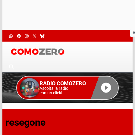
RADIO COMOZERO
Ascolta la radio
con un click!
resegone