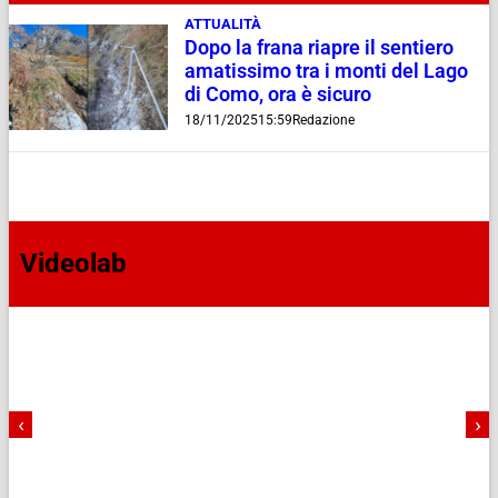
ATTUALITÀ
Dopo la frana riapre il sentiero
amatissimo tra i monti del Lago
di Como, ora è sicuro
18/11/2025
15:59
Redazione
Videolab
‹
›