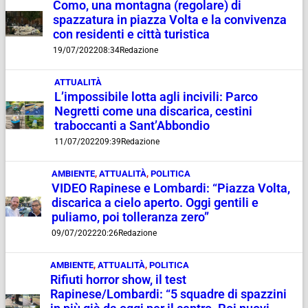
Como, una montagna (regolare) di
spazzatura in piazza Volta e la convivenza
con residenti e città turistica
19/07/2022
08:34
Redazione
ATTUALITÀ
L’impossibile lotta agli incivili: Parco
Negretti come una discarica, cestini
traboccanti a Sant’Abbondio
11/07/2022
09:39
Redazione
AMBIENTE
,
ATTUALITÀ
,
POLITICA
VIDEO Rapinese e Lombardi: “Piazza Volta,
discarica a cielo aperto. Oggi gentili e
puliamo, poi tolleranza zero”
09/07/2022
20:26
Redazione
AMBIENTE
,
ATTUALITÀ
,
POLITICA
Rifiuti horror show, il test
Rapinese/Lombardi: “5 squadre di spazzini