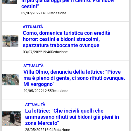
in più già da oggi per il centro. Poi nuovi
cestini”
09/07/2022
14:09
Redazione
ATTUALITÀ
Como, domenica turistica con eredità
horror: cestini e bidoni stracolmi,
spazzatura traboccante ovunque
03/07/2022
19:40
Redazione
ATTUALITÀ
Villa Olmo, denuncia della lettrice: “Piove
ma è pieno di gente, ci sono rifiuti ovunque.
Mi vergogno”
29/05/2022
12:55
Redazione
ATTUALITÀ
La lettrice: “Che incivili quelli che
ammassano rifiuti sui bidoni già pieni in
zona Mercato”
28/05/2022
16:04
Redazione