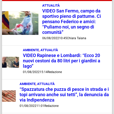
ATTUALITÀ
VIDEO San Fermo, campo da
sportivo pieno di pattume. Ci
pensano Federico e amici:
“Puliamo noi, un segno di
comunità”
06/08/2022
10:45
Chiara Taiana
AMBIENTE
,
ATTUALITÀ
VIDEO Rapinese e Lombardi: “Ecco 20
nuovi cestoni da 80 litri per i giardini a
lago”
01/08/2022
15:14
Redazione
AMBIENTE
,
ATTUALITÀ
“Spazzatura che puzza di pesce in strada e i
topi arrivano anche sui tetti”, la denuncia da
via Indipendenza
01/08/2022
11:01
Redazione