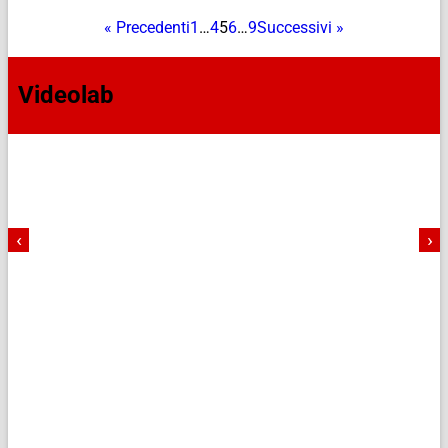
« Precedenti
1
…
4
5
6
…
9
Successivi »
Videolab
‹
›