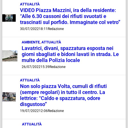
ATTUALITÀ
VIDEO Piazza Mazzini, ira della residente:
“Alle 6.30 cassoni dei rifiuti svuotati e
trascinati sul porfido. Immaginate col vetro”
30/07/2022
18:11
Redazione
AMBIENTE
,
ATTUALITÀ
Lavatrici, divani, spazzatura esposta nei
giorni sbagliati e bidoni lavati in strada. Le
multe della Polizia locale
26/07/2022
15:39
Redazione
ATTUALITÀ
Non solo piazza Volta, cumuli di rifiuti
(sempre regolari) in tutto il centro. La
lettrice: “Caldo e spazzatura, odore
disgustoso”
19/07/2022
12:06
Redazione
ATTUALITÀ