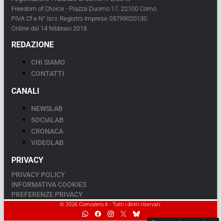
Freedom of Choice - Piazza Duomo 17, 22100 Como
PIVA Cf e N° Iscr. Registro Imprese 03799020130
Online dal 14 febbraio 2018
REDAZIONE
CHI SIAMO
CONTATTI
CANALI
NEWSLAB
SOCIALAB
CRONACA
VIDEOLAB
PRIVACY
PRIVACY POLICY
INFORMATIVA COOKIES
PREFERENZE PRIVACY
© 2026 Comozero.it - Tutti i diritti riservati.