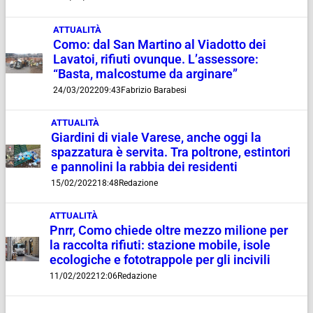
ATTUALITÀ
Como: dal San Martino al Viadotto dei
Lavatoi, rifiuti ovunque. L’assessore:
“Basta, malcostume da arginare”
24/03/2022
09:43
Fabrizio Barabesi
ATTUALITÀ
Giardini di viale Varese, anche oggi la
spazzatura è servita. Tra poltrone, estintori
e pannolini la rabbia dei residenti
15/02/2022
18:48
Redazione
ATTUALITÀ
Pnrr, Como chiede oltre mezzo milione per
la raccolta rifiuti: stazione mobile, isole
ecologiche e fototrappole per gli incivili
11/02/2022
12:06
Redazione