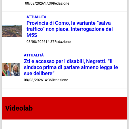
08/08/2026
17:39
Redazione
ATTUALITÀ
Provincia di Como, la variante “salva
traffico” non piace. Interrogazione del
M5S
08/08/2026
14:37
Redazione
ATTUALITÀ
Ztl e accesso per i disabili, Negretti. “Il
sindaco prima di parlare almeno legga le
sue delibere”
08/08/2026
14:36
Redazione
Videolab