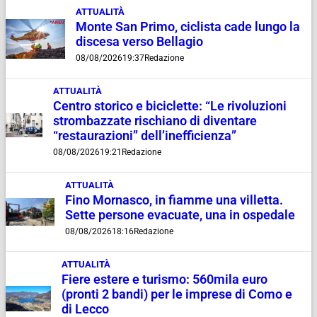
ATTUALITÀ
Monte San Primo, ciclista cade lungo la
discesa verso Bellagio
08/08/2026
19:37
Redazione
ATTUALITÀ
Centro storico e biciclette: “Le rivoluzioni
strombazzate rischiano di diventare
“restaurazioni” dell’inefficienza”
08/08/2026
19:21
Redazione
ATTUALITÀ
Fino Mornasco, in fiamme una villetta.
Sette persone evacuate, una in ospedale
08/08/2026
18:16
Redazione
ATTUALITÀ
Fiere estere e turismo: 560mila euro
(pronti 2 bandi) per le imprese di Como e
di Lecco