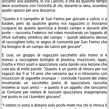
accanto alla palestra, in via Lancini, e che da qualche tempo
deve scontrarsi con l’inciviltà di chi, durante la sera, scambia
quello spazio per una discarica.
“Questo è il campetto di San Fermo per giocare a calcio o a
basket, però da qualche giorno noi ragazzini ci troviamo
cosparsi da questa sporcizia a bordo campo e davanti alle
porte – racconta Federico nel video mostrando un tappeto di
rifiuti sull’erba sintetica del campo – quindi abbiamo deciso
di raccogliere tutto, in segno di comunità per San Fermo che
ha bisogno di un campo da calcio per giocare”.
E così, un gruppo di ragazzini sacchetto alla mano si è
messo a raccogliere bottiglie di plastica, mozziconi, tappi,
Gratta e Vinci usati e spazzatura varia dando una lezione che
vale più di mille parole: “Questo è un punto di ritrovo per noi
ragazzi dai 9 ai 14 anni che veniamo qui e ci ritroviamo con
mozziconi di sigarette ovunque – conclude l’autore del video
mostrando un sacchetto pieno di spazzatura raccolta
insieme ai suoi amici – e questo è un appello che lanciamo
al Comune per vietare di lasciare spazzatura inappropriata
nel posto in cui i bambini giocano”.
“I cestini ci sono e distano solo pochi metri ma chi si ritrova lì