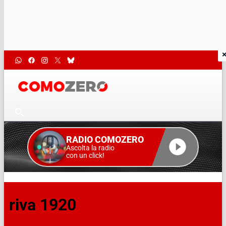
RADIO COMOZERO
Ascolta la radio
con un click!
riva 1920