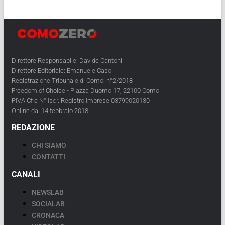
Direttore Responsabile: Davide Cantoni
Direttore Editoriale: Emanuele Caso
Registrazione Tribunale di Como: n°2/2018
Freedom of Choice - Piazza Duomo 17, 22100 Como
PIVA Cf e N° Iscr. Registro Imprese 03799020130
Online dal 14 febbraio 2018
REDAZIONE
CHI SIAMO
CONTATTI
CANALI
NEWSLAB
SOCIALAB
CRONACA