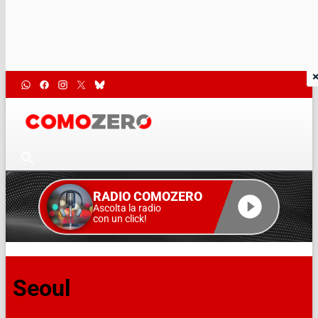
RADIO COMOZERO
Ascolta la radio
con un click!
Seoul