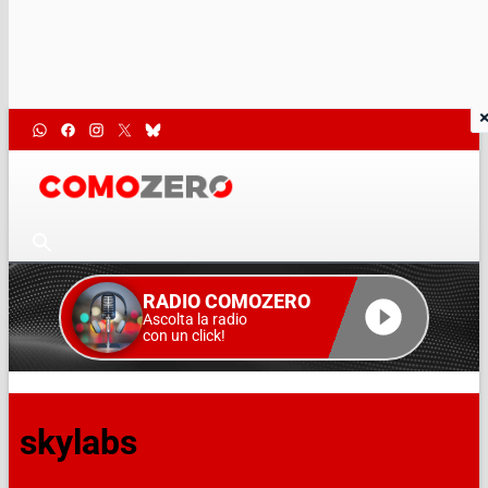
RADIO COMOZERO
Ascolta la radio
con un click!
skylabs