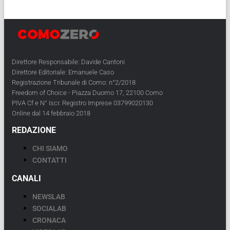
Direttore Responsabile: Davide Cantoni
Direttore Editoriale: Emanuele Caso
Registrazione Tribunale di Como: n°2/2018
Freedom of Choice - Piazza Duomo 17, 22100 Como
PIVA Cf e N° Iscr. Registro Imprese 03799020130
Online dal 14 febbraio 2018
REDAZIONE
CHI SIAMO
CONTATTI
CANALI
NEWSLAB
SOCIALAB
CRONACA