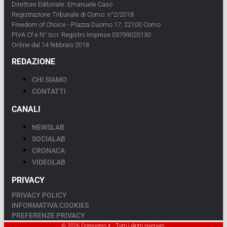
Direttore Editoriale: Emanuele Caso
Registrazione Tribunale di Como: n°2/2018
Freedom of Choice - Piazza Duomo 17, 22100 Como
PIVA Cf e N° Iscr. Registro Imprese 03799020130
Online dal 14 febbraio 2018
REDAZIONE
CHI SIAMO
CONTATTI
CANALI
NEWSLAB
SOCIALAB
CRONACA
VIDEOLAB
PRIVACY
PRIVACY POLICY
INFORMATIVA COOKIES
PREFERENZE PRIVACY
© 2026 Comozero.it - Tutti i diritti riservati.