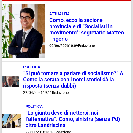
ATTUALITÀ
Como, ecco la sezione
provinciale di “Socialisti in
movimento”: segretario Matteo
Frigerio
09/06/2026
10:09
Redazione
POLITICA
“Si può tornare a parlare di socialismo?” A
Como la serata con i nomi storici dà la
risposta (senza dubbi)
22/04/2026
19:11
Redazione
POLITICA
“La giunta deve dimettersi, noi
l’alternativa”. Como, sinistra (senza Pd)
oltre Landriscina
22/11/2018
18:16
Redazione