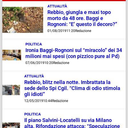
ATTUALITÀ
Rebbio, giungla e maxi topo
morto da 48 ore. Baggi e
Rognoni: “E’ questo il decoro?”
01/08/2019
11:20
Redazione
POLITICA
Ironia Baggi-Rognoni sul “miracolo” dei 34
milioni mai spesi (con pizzico pure al Pd)
07/06/2019
10:20
Redazione
ATTUALITÀ
Rebbio, blitz nella notte. Imbrattata la
sede dello Spi Cgil. “Clima di odio stimola
gli idioti”
12/05/2019
10:44
Redazione
POLITICA
Il piano Salvini-Locatelli su via Milano
alta. Rifondazione attacca: “Speculazione