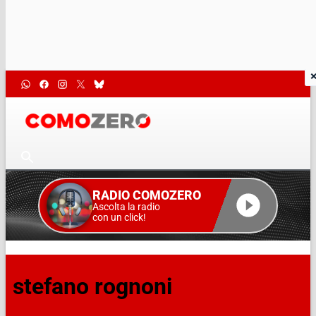
RADIO COMOZERO
Ascolta la radio
con un click!
stefano rognoni