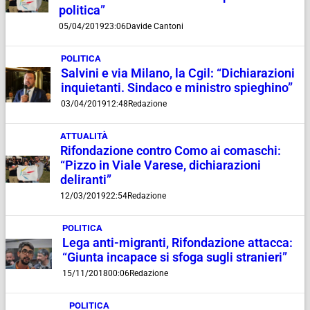
politica”
05/04/2019
23:06
Davide Cantoni
POLITICA
Salvini e via Milano, la Cgil: “Dichiarazioni
inquietanti. Sindaco e ministro spieghino”
03/04/2019
12:48
Redazione
ATTUALITÀ
Rifondazione contro Como ai comaschi:
“Pizzo in Viale Varese, dichiarazioni
deliranti”
12/03/2019
22:54
Redazione
POLITICA
Lega anti-migranti, Rifondazione attacca:
“Giunta incapace si sfoga sugli stranieri”
15/11/2018
00:06
Redazione
POLITICA