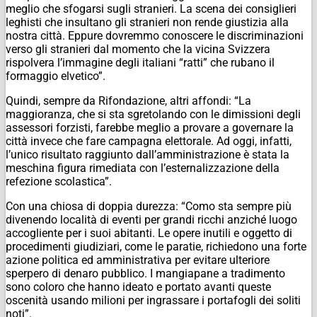
meglio che sfogarsi sugli stranieri. La scena dei consiglieri
leghisti che insultano gli stranieri non rende giustizia alla
nostra città. Eppure dovremmo conoscere le discriminazioni
verso gli stranieri dal momento che la vicina Svizzera
rispolvera l’immagine degli italiani “ratti” che rubano il
formaggio elvetico”.
Quindi, sempre da Rifondazione, altri affondi: “La
maggioranza, che si sta sgretolando con le dimissioni degli
assessori forzisti, farebbe meglio a provare a governare la
città invece che fare campagna elettorale. Ad oggi, infatti,
l’unico risultato raggiunto dall’amministrazione è stata la
meschina figura rimediata con l’esternalizzazione della
refezione scolastica”.
Con una chiosa di doppia durezza: “Como sta sempre più
divenendo località di eventi per grandi ricchi anziché luogo
accogliente per i suoi abitanti. Le opere inutili e oggetto di
procedimenti giudiziari, come le paratie, richiedono una forte
azione politica ed amministrativa per evitare ulteriore
sperpero di denaro pubblico. I mangiapane a tradimento
sono coloro che hanno ideato e portato avanti queste
oscenità usando milioni per ingrassare i portafogli dei soliti
noti”.