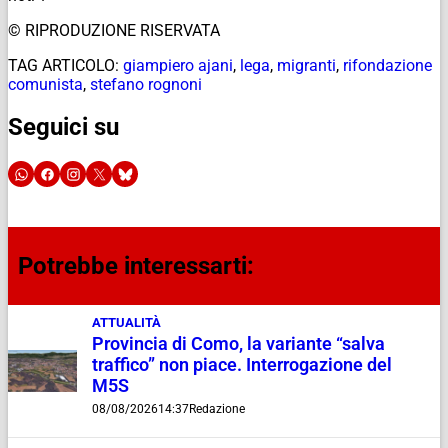
© RIPRODUZIONE RISERVATA
TAG ARTICOLO:
giampiero ajani
,
lega
,
migranti
,
rifondazione
comunista
,
stefano rognoni
Seguici su
Potrebbe interessarti:
ATTUALITÀ
Provincia di Como, la variante “salva
traffico” non piace. Interrogazione del
M5S
08/08/2026
14:37
Redazione