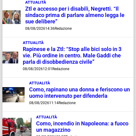
ATTUALITÀ
Ztl e accesso per i disabili, Negretti. “Il
sindaco prima di parlare almeno legga le
sue delibere”
08/08/2026
14:36
Redazione
ATTUALITÀ
Rapinese e la Ztl: “Stop alle bici solo in 3
vie. Più ordine in centro. Male Gaddi che
parla di disobbedienza civile”
08/08/2026
12:01
Redazione
ATTUALITÀ
Como, rapinano una donna e feriscono un
uomo intervenuto per difenderla
08/08/2026
11:14
Redazione
ATTUALITÀ
Como, incendio in Napoleona: a fuoco
un magazzino