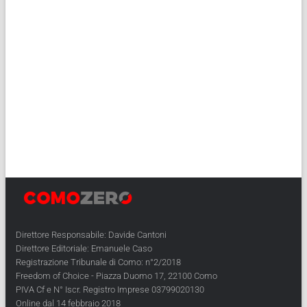
Direttore Responsabile: Davide Cantoni
Direttore Editoriale: Emanuele Caso
Registrazione Tribunale di Como: n°2/2018
Freedom of Choice - Piazza Duomo 17, 22100 Como
PIVA Cf e N° Iscr. Registro Imprese 03799020130
Online dal 14 febbraio 2018