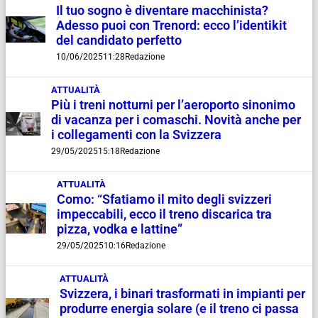
Il tuo sogno è diventare macchinista?
Adesso puoi con Trenord: ecco l’identikit
del candidato perfetto
10/06/2025
11:28
Redazione
ATTUALITÀ
Più i treni notturni per l’aeroporto sinonimo
di vacanza per i comaschi. Novità anche per
i collegamenti con la Svizzera
29/05/2025
15:18
Redazione
ATTUALITÀ
Como: “Sfatiamo il mito degli svizzeri
impeccabili, ecco il treno discarica tra
pizza, vodka e lattine”
29/05/2025
10:16
Redazione
ATTUALITÀ
Svizzera, i binari trasformati in impianti per
produrre energia solare (e il treno ci passa