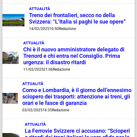
ATTUALITÀ
Treno dei frontalieri, secco no della
Svizzera: “L’Italia si paghi le sue opere”
14/02/2025
10:50
Redazione
ATTUALITÀ
Chi è il nuovo amministratore delegato di
Trenord e chi entra nel Consiglio. Prima
urgenza: il disastro ritardi
11/02/2025
21:06
Redazione
ATTUALITÀ
Como e Lombardia, è il giorno dell’ennesimo
sciopero dei trasporti: attenzione ai treni, gli
orari e le fasce di garanzia
03/02/2025
16:35
Redazione
ATTUALITÀ
La Ferrovie Svizzere ci accusano: “Scioperi