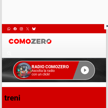
RADIO COMOZERO
Ascolta la radio
con un click!
treni