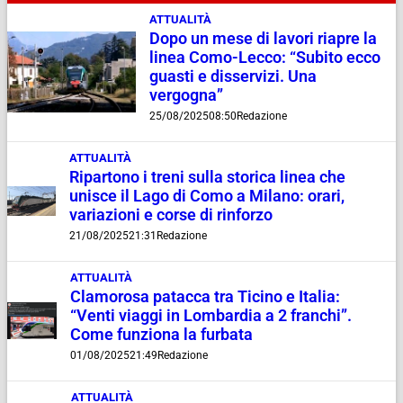
ATTUALITÀ
Dopo un mese di lavori riapre la
linea Como-Lecco: “Subito ecco
guasti e disservizi. Una
vergogna”
25/08/2025
08:50
Redazione
ATTUALITÀ
Ripartono i treni sulla storica linea che
unisce il Lago di Como a Milano: orari,
variazioni e corse di rinforzo
21/08/2025
21:31
Redazione
ATTUALITÀ
Clamorosa patacca tra Ticino e Italia:
“Venti viaggi in Lombardia a 2 franchi”.
Come funziona la furbata
01/08/2025
21:49
Redazione
ATTUALITÀ