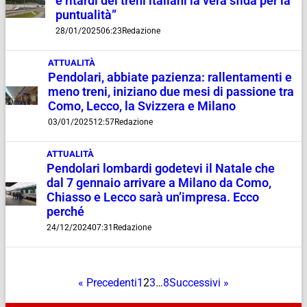
e ritardi dei treni italiani la vera sfida per la
puntualità”
28/01/2025
06:23
Redazione
ATTUALITÀ
Pendolari, abbiate pazienza: rallentamenti e
meno treni, iniziano due mesi di passione tra
Como, Lecco, la Svizzera e Milano
03/01/2025
12:57
Redazione
ATTUALITÀ
Pendolari lombardi godetevi il Natale che
dal 7 gennaio arrivare a Milano da Como,
Chiasso e Lecco sarà un’impresa. Ecco
perché
24/12/2024
07:31
Redazione
« Precedenti
1
2
3
…
8
Successivi »