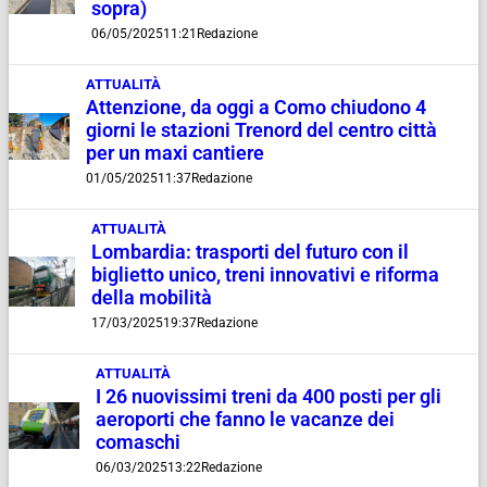
sopra)
06/05/2025
11:21
Redazione
ATTUALITÀ
Attenzione, da oggi a Como chiudono 4
giorni le stazioni Trenord del centro città
per un maxi cantiere
01/05/2025
11:37
Redazione
ATTUALITÀ
Lombardia: trasporti del futuro con il
biglietto unico, treni innovativi e riforma
della mobilità
17/03/2025
19:37
Redazione
ATTUALITÀ
I 26 nuovissimi treni da 400 posti per gli
aeroporti che fanno le vacanze dei
comaschi
06/03/2025
13:22
Redazione