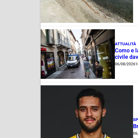
ATTUALITÀ
Como e la
civile dav
06/08/2026
1
S
B
06