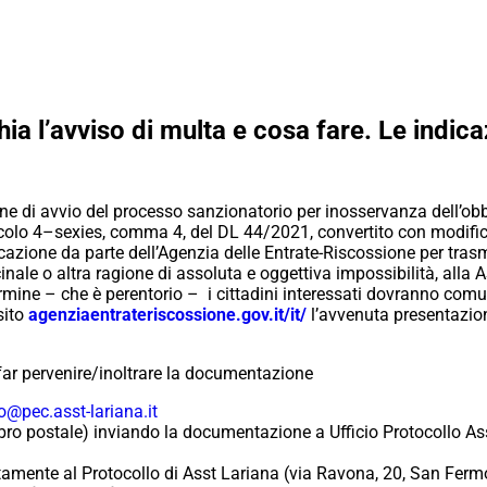
hia l’avviso di multa e cosa fare. Le indica
one di avvio del processo sanzionatorio per inosservanza dell’ob
icolo 4–sexies, comma 4, del DL 44/2021, convertito con modific
zione da parte dell’Agenzia delle Entrate-Riscossione per trasmett
inale o altra ragione di assoluta e oggettiva impossibilità, alla 
rmine – che è perentorio – i cittadini interessati dovranno comu
sito
agenziaentrateriscossione.gov.
it/it/
l’avvenuta presentazio
 far pervenire/inoltrare la documentazione
o@pec.asst-lariana.it
bro postale) inviando la documentazione a Ufficio Protocollo A
ente al Protocollo di Asst Lariana (via Ravona, 20, San Fermo d