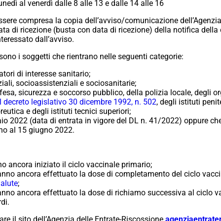
unedì al venerdì dalle 8 alle 13 e dalle 14 alle 16
sere compresa la copia dell’avviso/comunicazione dell’Agenzia d
ta di ricezione (busta con data di ricezione) della notifica dell
eressato dall’avviso.
sono i soggetti che rientrano nelle seguenti categorie:
tori di interesse sanitario;
iali, socioassistenziali e sociosanitarie;
esa, sicurezza e soccorso pubblico, della polizia locale, degli o
del decreto legislativo 30 dicembre 1992, n. 502
, degli istituti peni
utica e degli istituti tecnici superiori;
aio 2022 (data di entrata in vigore del DL n. 41/2022) oppure c
ino al 15 giugno 2022.
 ancora iniziato il ciclo vaccinale primario;
nno ancora effettuato la dose di completamento del ciclo vaccina
Salute
;
nno ancora effettuato la dose di richiamo successiva al ciclo va
rdi.
re il sito dell’Agenzia delle Entrate-Riscossione
agenziaentrate