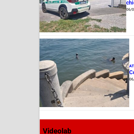
ch
06/
AT
Co
06
Videolab