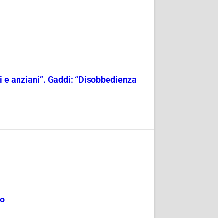
ili e anziani”. Gaddi: “Disobbedienza
mo