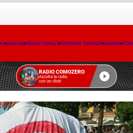
onaca
Socialab
Radio ComoZero
Variante Tremezzina
Videolab
Tur
RADIO COMOZERO
Ascolta la radio
con un click!