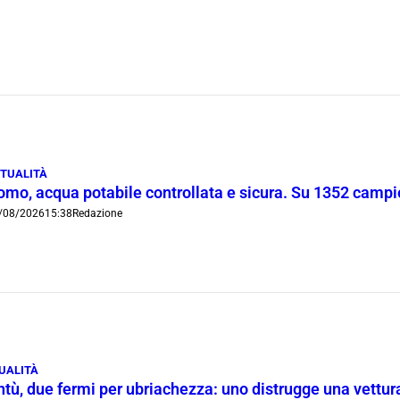
TUALITÀ
omo, acqua potabile controllata e sicura. Su 1352 campio
/08/2026
15:38
Redazione
UALITÀ
tù, due fermi per ubriachezza: uno distrugge una vettura