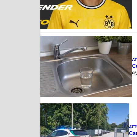
AT
C
06
ATT
Can