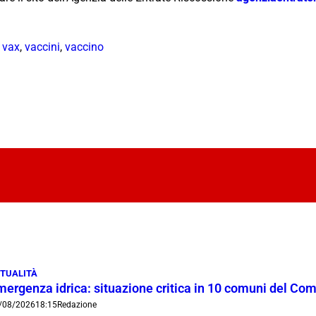
 vax
,
vaccini
,
vaccino
TUALITÀ
mergenza idrica: situazione critica in 10 comuni del Co
/08/2026
18:15
Redazione