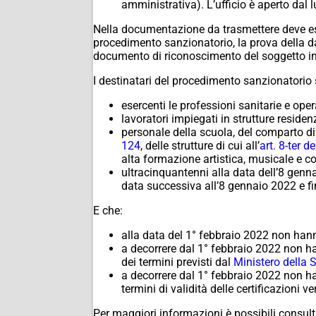
amministrativa). L’ufficio è aperto dal l
Nella documentazione da trasmettere deve es
procedimento sanzionatorio, la prova della da
documento di riconoscimento del soggetto int
I destinatari del procedimento sanzionatorio 
esercenti le professioni sanitarie e opera
lavoratori impiegati in strutture residenz
personale della scuola, del comparto dif
124
, delle strutture di cui all’
art. 8-ter 
alta formazione artistica, musicale e core
ultracinquantenni alla data dell’8 genn
data successiva all’8 gennaio 2022 e f
E che:
alla data del 1° febbraio 2022 non hanno
a decorrere dal 1° febbraio 2022 non ha
dei termini previsti dal
Ministero della 
a decorrere dal 1° febbraio 2022 non ha
termini di validità delle certificazioni ve
Per maggiori informazioni è possibili consulta