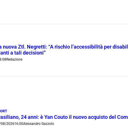
 nuova Ztl. Negretti: “A rischio l’accessibilità per disab
anti a tali decisioni”
8:08
Redazione
PORT
rasiliano, 24 anni: è Yan Couto il nuovo acquisto del Co
/08/2026
16:00
Alessandro Gazzolo