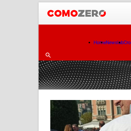
Home
Newslab
Cr