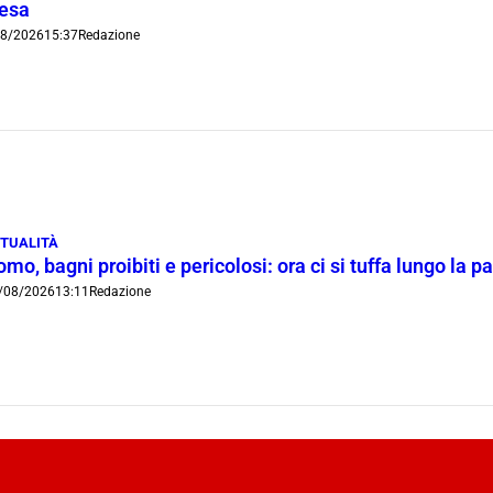
iesa
08/2026
15:37
Redazione
TUALITÀ
mo, bagni proibiti e pericolosi: ora ci si tuffa lungo la 
/08/2026
13:11
Redazione