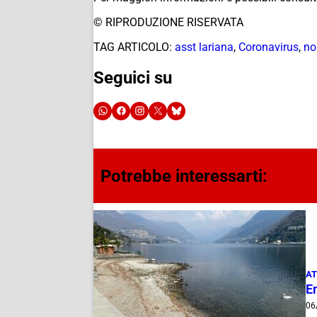
© RIPRODUZIONE RISERVATA
TAG ARTICOLO:
asst lariana
,
Coronavirus
,
no
Seguici su
Potrebbe interessarti:
AT
E
06