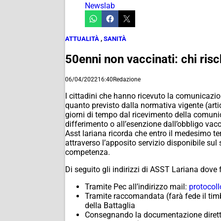
Newslab
ATTUALITÀ
,
SANITÀ
50enni non vaccinati: chi risc
06/04/2022
16:40
Redazione
I cittadini che hanno ricevuto la comunicazi
quanto previsto dalla normativa vigente (art
giorni di tempo dal ricevimento della comunica
differimento o all’esenzione dall’obbligo vacc
Asst lariana ricorda che entro il medesimo te
attraverso l’apposito servizio disponibile sul 
competenza.
Di seguito gli indirizzi di ASST Lariana dove
Tramite Pec all’indirizzo mail:
protocoll
Tramite raccomandata (farà fede il tim
della Battaglia
Consegnando la documentazione direttam