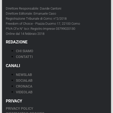
Direttore Responsabile: Davide Cantoni
Direttore Editoriale: Emanuele Caso
Registrazione Tribunale di Como: n°2/2018
Freedom of Choice - Piazza Duomo 17, 22100 Como
PIVA Cf e N° Iscr. Registro Imprese 03799020130
Online dal 14 febbraio 2018
REDAZIONE
CHI SIAMO
CONTATTI
CANALI
NEWSLAB
SOCIALAB
CRONACA
VIDEOLAB
PRIVACY
PRIVACY POLICY