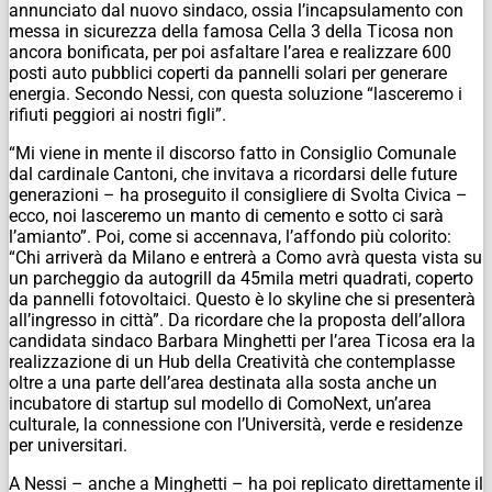
annunciato dal nuovo sindaco, ossia l’incapsulamento con
messa in sicurezza della famosa Cella 3 della Ticosa non
ancora bonificata, per poi asfaltare l’area e realizzare 600
posti auto pubblici coperti da pannelli solari per generare
energia. Secondo Nessi, con questa soluzione “lasceremo i
rifiuti peggiori ai nostri figli”.
“Mi viene in mente il discorso fatto in Consiglio Comunale
dal cardinale Cantoni, che invitava a ricordarsi delle future
generazioni – ha proseguito il consigliere di Svolta Civica –
ecco, noi lasceremo un manto di cemento e sotto ci sarà
l’amianto”. Poi, come si accennava, l’affondo più colorito:
“Chi arriverà da Milano e entrerà a Como avrà questa vista su
un parcheggio da autogrill da 45mila metri quadrati, coperto
da pannelli fotovoltaici. Questo è lo skyline che si presenterà
all’ingresso in città”. Da ricordare che la proposta dell’allora
candidata sindaco Barbara Minghetti per l’area Ticosa era la
realizzazione di un Hub della Creatività che contemplasse
oltre a una parte dell’area destinata alla sosta anche un
incubatore di startup sul modello di ComoNext, un’area
culturale, la connessione con l’Università, verde e residenze
per universitari.
A Nessi – anche a Minghetti – ha poi replicato direttamente il