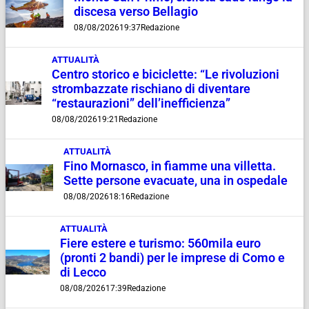
discesa verso Bellagio
08/08/2026
19:37
Redazione
ATTUALITÀ
Centro storico e biciclette: “Le rivoluzioni
strombazzate rischiano di diventare
“restaurazioni” dell’inefficienza”
08/08/2026
19:21
Redazione
ATTUALITÀ
Fino Mornasco, in fiamme una villetta.
Sette persone evacuate, una in ospedale
08/08/2026
18:16
Redazione
ATTUALITÀ
Fiere estere e turismo: 560mila euro
(pronti 2 bandi) per le imprese di Como e
di Lecco
08/08/2026
17:39
Redazione