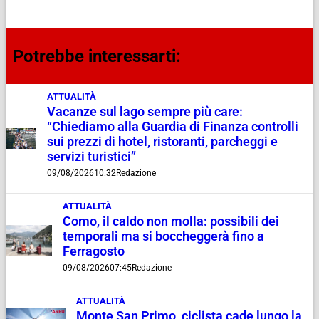
Potrebbe interessarti:
ATTUALITÀ
Vacanze sul lago sempre più care:
“Chiediamo alla Guardia di Finanza controlli
sui prezzi di hotel, ristoranti, parcheggi e
servizi turistici”
09/08/2026
10:32
Redazione
ATTUALITÀ
Como, il caldo non molla: possibili dei
temporali ma si boccheggerà fino a
Ferragosto
09/08/2026
07:45
Redazione
ATTUALITÀ
Monte San Primo, ciclista cade lungo la