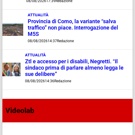
08/08/2026
17:39
Redazione
ATTUALITÀ
Provincia di Como, la variante “salva
traffico” non piace. Interrogazione del
M5S
08/08/2026
14:37
Redazione
ATTUALITÀ
Ztl e accesso per i disabili, Negretti. “Il
sindaco prima di parlare almeno legga le
sue delibere”
08/08/2026
14:36
Redazione
Videolab