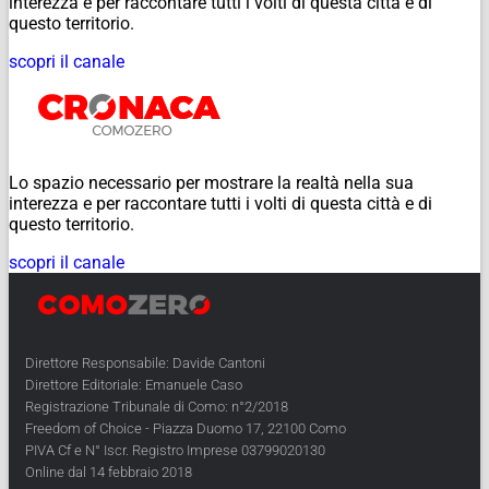
interezza e per raccontare tutti i volti di questa città e di
questo territorio.
scopri il canale
Lo spazio necessario per mostrare la realtà nella sua
interezza e per raccontare tutti i volti di questa città e di
questo territorio.
scopri il canale
Direttore Responsabile: Davide Cantoni
Direttore Editoriale: Emanuele Caso
Registrazione Tribunale di Como: n°2/2018
Freedom of Choice - Piazza Duomo 17, 22100 Como
PIVA Cf e N° Iscr. Registro Imprese 03799020130
Online dal 14 febbraio 2018