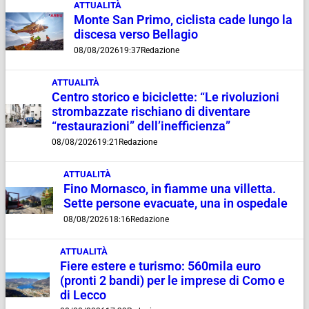
ATTUALITÀ
Monte San Primo, ciclista cade lungo la
discesa verso Bellagio
08/08/2026
19:37
Redazione
ATTUALITÀ
Centro storico e biciclette: “Le rivoluzioni
strombazzate rischiano di diventare
“restaurazioni” dell’inefficienza”
08/08/2026
19:21
Redazione
ATTUALITÀ
Fino Mornasco, in fiamme una villetta.
Sette persone evacuate, una in ospedale
08/08/2026
18:16
Redazione
ATTUALITÀ
Fiere estere e turismo: 560mila euro
(pronti 2 bandi) per le imprese di Como e
di Lecco