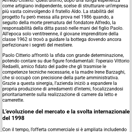
Alfredo Citterio. Quest’ultimo, dopo una lunga esperienza
come artigiano indipendente, scelse di strutturare un’impresa
più vasta coinvolgendo il fratello Aldo. La stabilità del
progetto fu però messa alla prova nel 1986 quando, a
seguito della morte prematura del fondatore Alfredo, la
responsabilità della ditta passò nelle mani del figlio Paolo.
All’epoca solo ventitreenne, il giovane imprenditore della
classe 1962 si trovò a guidare la bottega dovendo ancora
perfezionare i segreti del mestiere.
Paolo Citterio affrontò la sfida con grande determinazione,
potendo contare su due figure fondamentali: l’operaio Vittorio
Redaelli, amico fidato del padre che gli trasmise le
competenze tecniche necessarie, e la madre Irene Barzaghi,
che si occupò con precisione della parte amministrativa.
Grazie a questa sinergia, l’azienda iniziò a espandere la
propria produzione di arredamenti d’interni, focalizzandosi
prioritariamente sulla realizzazione di camere da letto e
camerette.
L’evoluzione del mercato e la svolta internazionale
del 1998
Con il tempo, l’offerta commerciale si è ampliata includendo