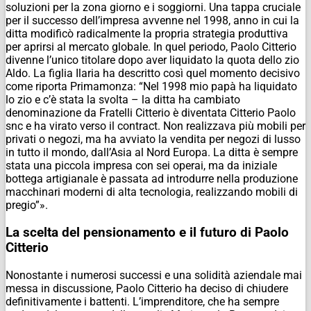
soluzioni per la zona giorno e i soggiorni. Una tappa cruciale
per il successo dell’impresa avvenne nel 1998, anno in cui la
ditta modificò radicalmente la propria strategia produttiva
per aprirsi al mercato globale. In quel periodo, Paolo Citterio
divenne l’unico titolare dopo aver liquidato la quota dello zio
Aldo. La figlia Ilaria ha descritto così quel momento decisivo
come riporta Primamonza: “Nel 1998 mio papà ha liquidato
lo zio e c’è stata la svolta – la ditta ha cambiato
denominazione da Fratelli Citterio è diventata Citterio Paolo
snc e ha virato verso il contract. Non realizzava più mobili per
privati o negozi, ma ha avviato la vendita per negozi di lusso
in tutto il mondo, dall’Asia al Nord Europa. La ditta è sempre
stata una piccola impresa con sei operai, ma da iniziale
bottega artigianale è passata ad introdurre nella produzione
macchinari moderni di alta tecnologia, realizzando mobili di
pregio”».
La scelta del pensionamento e il futuro di Paolo
Citterio
Nonostante i numerosi successi e una solidità aziendale mai
messa in discussione, Paolo Citterio ha deciso di chiudere
definitivamente i battenti. L’imprenditore, che ha sempre