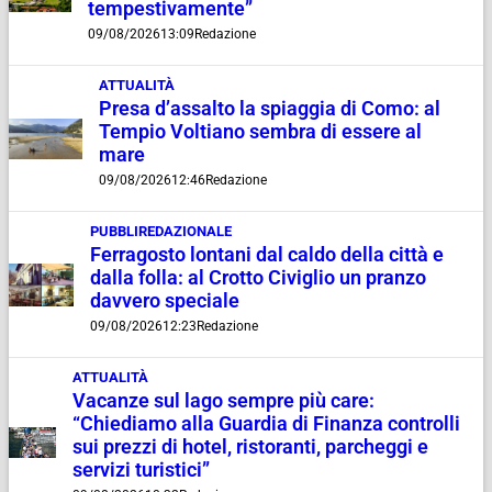
tempestivamente”
09/08/2026
13:09
Redazione
ATTUALITÀ
Presa d’assalto la spiaggia di Como: al
Tempio Voltiano sembra di essere al
mare
09/08/2026
12:46
Redazione
PUBBLIREDAZIONALE
Ferragosto lontani dal caldo della città e
dalla folla: al Crotto Civiglio un pranzo
davvero speciale
09/08/2026
12:23
Redazione
ATTUALITÀ
Vacanze sul lago sempre più care:
“Chiediamo alla Guardia di Finanza controlli
sui prezzi di hotel, ristoranti, parcheggi e
servizi turistici”