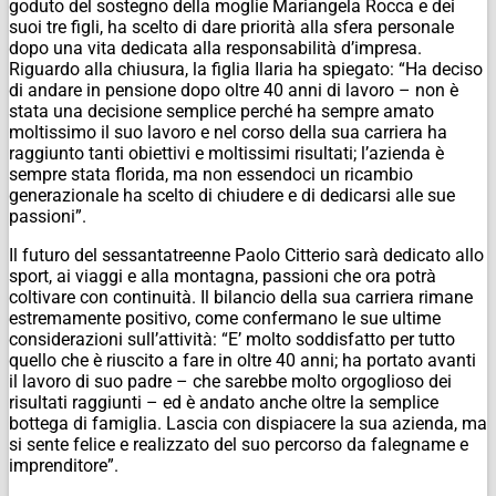
goduto del sostegno della moglie Mariangela Rocca e dei
suoi tre figli, ha scelto di dare priorità alla sfera personale
dopo una vita dedicata alla responsabilità d’impresa.
Riguardo alla chiusura, la figlia Ilaria ha spiegato: “Ha deciso
di andare in pensione dopo oltre 40 anni di lavoro – non è
stata una decisione semplice perché ha sempre amato
moltissimo il suo lavoro e nel corso della sua carriera ha
raggiunto tanti obiettivi e moltissimi risultati; l’azienda è
sempre stata florida, ma non essendoci un ricambio
generazionale ha scelto di chiudere e di dedicarsi alle sue
passioni”.
Il futuro del sessantatreenne Paolo Citterio sarà dedicato allo
sport, ai viaggi e alla montagna, passioni che ora potrà
coltivare con continuità. Il bilancio della sua carriera rimane
estremamente positivo, come confermano le sue ultime
considerazioni sull’attività: “E’ molto soddisfatto per tutto
quello che è riuscito a fare in oltre 40 anni; ha portato avanti
il lavoro di suo padre – che sarebbe molto orgoglioso dei
risultati raggiunti – ed è andato anche oltre la semplice
bottega di famiglia. Lascia con dispiacere la sua azienda, ma
si sente felice e realizzato del suo percorso da falegname e
imprenditore”.