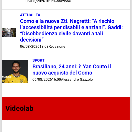
06/08/2026
18:15
Redazione
ATTUALITÀ
Como e la nuova Ztl. Negretti: “A rischio
l’accessibilità per disabili e anziani”. Gaddi:
“Disobbedienza civile davanti a tali
decisioni”
06/08/2026
18:08
Redazione
SPORT
Brasiliano, 24 anni: è Yan Couto il
nuovo acquisto del Como
06/08/2026
16:00
Alessandro Gazzolo
Videolab