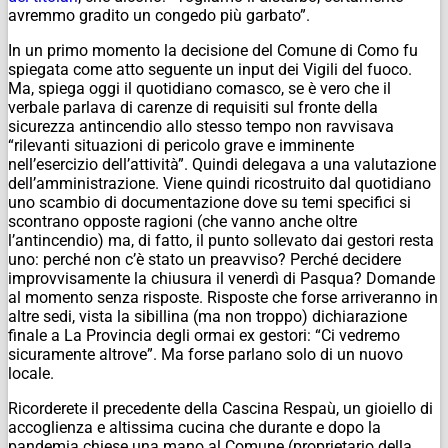
avremmo gradito un congedo più garbato”.
In un primo momento la decisione del Comune di Como fu
spiegata come atto seguente un input dei Vigili del fuoco.
Ma, spiega oggi il quotidiano comasco, se è vero che il
verbale parlava di carenze di requisiti sul fronte della
sicurezza antincendio allo stesso tempo non ravvisava
“rilevanti situazioni di pericolo grave e imminente
nell’esercizio dell’attività”. Quindi delegava a una valutazione
dell’amministrazione. Viene quindi ricostruito dal quotidiano
uno scambio di documentazione dove su temi specifici si
scontrano opposte ragioni (che vanno anche oltre
l’antincendio) ma, di fatto, il punto sollevato dai gestori resta
uno: perché non c’è stato un preavviso? Perché decidere
improvvisamente la chiusura il venerdì di Pasqua? Domande
al momento senza risposte. Risposte che forse arriveranno in
altre sedi, vista la sibillina (ma non troppo) dichiarazione
finale a La Provincia degli ormai ex gestori: “Ci vedremo
sicuramente altrove”. Ma forse parlano solo di un nuovo
locale.
Ricorderete il precedente della Cascina Respaù, un gioiello di
accoglienza e altissima cucina che durante e dopo la
pandemia chiese una mano al Comune (proprietario della