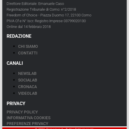
Direttore Editoriale: Emanuele Caso
Registrazione Tribunale di Como: n°2/2018
Freedom of Choice - Piazza Duomo 17, 22100 Como
PIVA Cf e N° Iscr. Registro Imprese 03799020130
Online dal 14 febbraio 2018
REDAZIONE
CHI SIAMO
CONTATTI
CANALI
NEWSLAB
SOCIALAB
CRONACA
VIDEOLAB
PRIVACY
PRIVACY POLICY
INFORMATIVA COOKIES
PREFERENZE PRIVACY