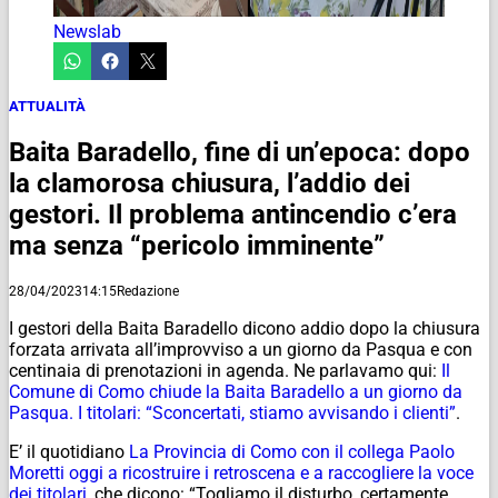
Newslab
ATTUALITÀ
Baita Baradello, fine di un’epoca: dopo
la clamorosa chiusura, l’addio dei
gestori. Il problema antincendio c’era
ma senza “pericolo imminente”
28/04/2023
14:15
Redazione
I gestori della Baita Baradello dicono addio dopo la chiusura
forzata arrivata all’improvviso a un giorno da Pasqua e con
centinaia di prenotazioni in agenda. Ne parlavamo qui:
Il
Comune di Como chiude la Baita Baradello a un giorno da
Pasqua. I titolari: “Sconcertati, stiamo avvisando i clienti”
.
E’ il quotidiano
La Provincia di Como con il collega Paolo
Moretti oggi a ricostruire i retroscena e a raccogliere la voce
dei titolari
, che dicono: “Togliamo il disturbo, certamente