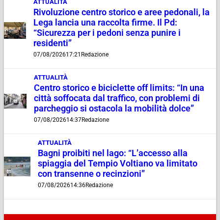
ATTUALITÀ
Rivoluzione centro storico e aree pedonali, la
Lega lancia una raccolta firme. Il Pd:
“Sicurezza per i pedoni senza punire i
residenti”
07/08/2026
17:21
Redazione
ATTUALITÀ
Centro storico e biciclette off limits: “In una
città soffocata dal traffico, con problemi di
parcheggio si ostacola la mobilità dolce”
07/08/2026
14:37
Redazione
ATTUALITÀ
Bagni proibiti nel lago: “L’accesso alla
spiaggia del Tempio Voltiano va limitato
con transenne o recinzioni”
07/08/2026
14:36
Redazione