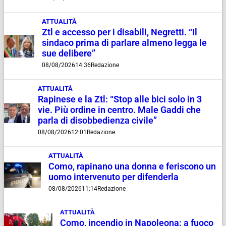
ATTUALITÀ
Ztl e accesso per i disabili, Negretti. “Il
sindaco prima di parlare almeno legga le
sue delibere”
08/08/2026
14:36
Redazione
ATTUALITÀ
Rapinese e la Ztl: “Stop alle bici solo in 3
vie. Più ordine in centro. Male Gaddi che
parla di disobbedienza civile”
08/08/2026
12:01
Redazione
ATTUALITÀ
Como, rapinano una donna e feriscono un
uomo intervenuto per difenderla
08/08/2026
11:14
Redazione
ATTUALITÀ
Como, incendio in Napoleona: a fuoco