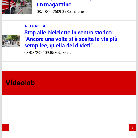
un magazzino
08/08/2026
09:37
Redazione
ATTUALITÀ
Stop alle biciclette in centro storico:
“Ancora una volta si è scelta la via più
semplice, quella dei divieti”
08/08/2026
09:05
Redazione
Videolab
‹
›