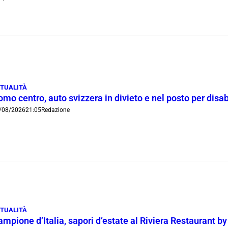
TUALITÀ
mo centro, auto svizzera in divieto e nel posto per disab
/08/2026
21:05
Redazione
TUALITÀ
mpione d’Italia, sapori d’estate al Riviera Restaurant b