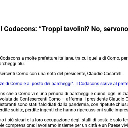
l Codacons: “Troppi tavolini? No, servono
 Codacons a molte prefetture italiane, tra cui quella di Como, per 
parcheggi blu.
ercenti Como con una nota del presidente, Claudio Casartelli.
azze di Como e al posto dei parcheggi”. Il Codacons scrive al prefe
che a Como vi è una penuria di parcheggi e quindi ogni iniziati
nvoluta da Confesercenti Como – afferma il presidente Claudio 
istoranti sono stati falcidiati dalla pandemia, con ripetute chiu
erdite subite, perdite ingenti che hanno ripercussioni sulle impre
no i più sicuri e la loro occupazione degli stalli di sosta è solo t
uole comprensione: lavoriamo insieme per un città e un Paese vivi