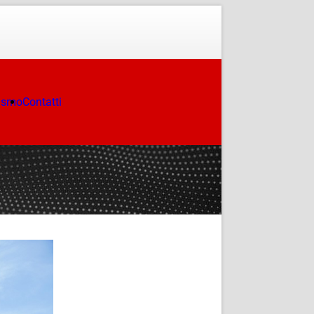
ismo
Contatti