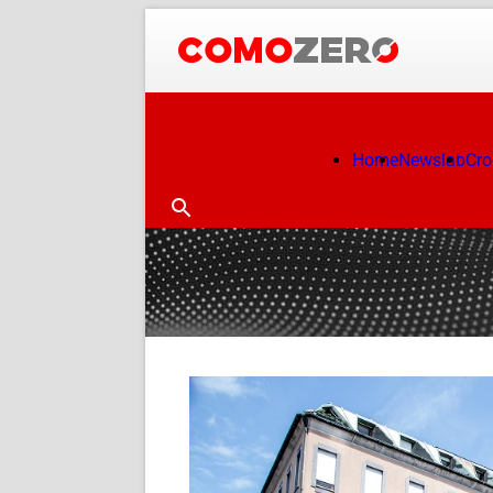
Home
Newslab
Cr