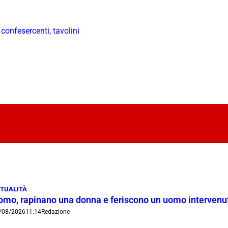
,
confesercenti
,
tavolini
TUALITÀ
omo, rapinano una donna e feriscono un uomo intervenut
/08/2026
11:14
Redazione