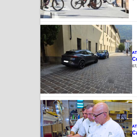
AT
Co
07
AT
Ca