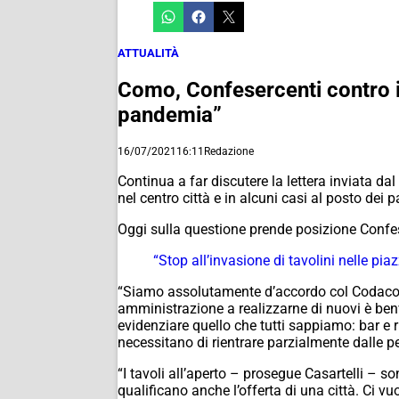
ATTUALITÀ
Como, Confesercenti contro i
pandemia”
16/07/2021
16:11
Redazione
Continua a far discutere la lettera inviata dal
nel centro città e in alcuni casi al posto dei 
Oggi sulla questione prende posizione Confes
“Stop all’invasione di tavolini nelle pi
“Siamo assolutamente d’accordo col Codacons 
amministrazione a realizzarne di nuovi è be
evidenziare quello che tutti sappiamo: bar e r
necessitano di rientrare parzialmente dalle p
“I tavoli all’aperto – prosegue Casartelli – so
qualificano anche l’offerta di una città. Ci v