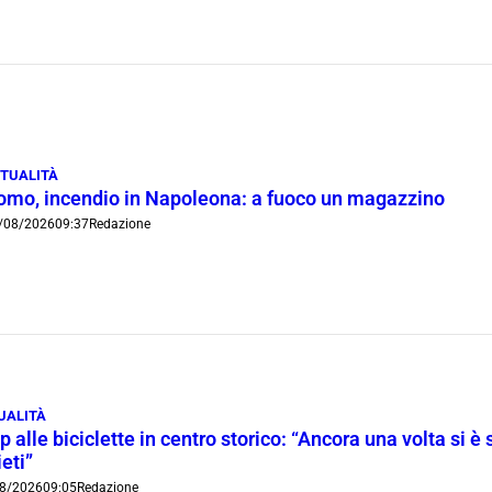
TUALITÀ
omo, incendio in Napoleona: a fuoco un magazzino
/08/2026
09:37
Redazione
UALITÀ
p alle biciclette in centro storico: “Ancora una volta si è 
ieti”
8/2026
09:05
Redazione