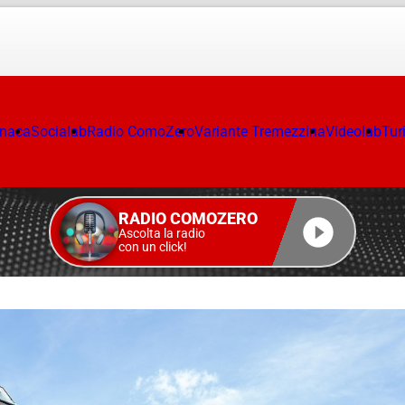
onaca
Socialab
Radio ComoZero
Variante Tremezzina
Videolab
Tur
RADIO COMOZERO
Ascolta la radio
con un click!