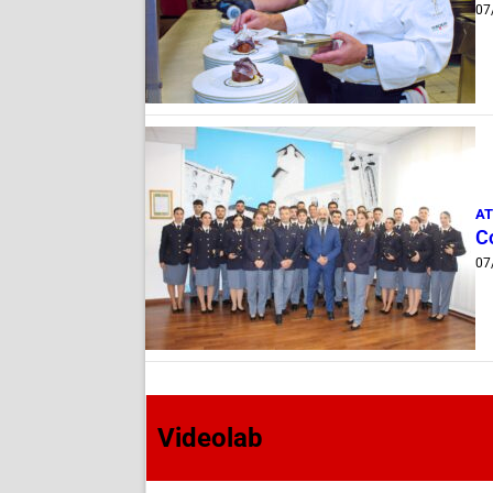
07
AT
C
07
Videolab