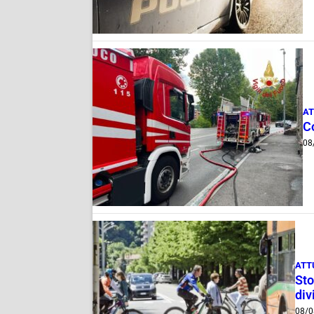
AT
C
08
ATT
Sto
div
08/0