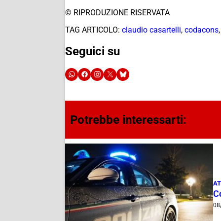
© RIPRODUZIONE RISERVATA
TAG ARTICOLO:
claudio casartelli
,
codacons
Seguici su
Potrebbe interessarti:
AT
C
08