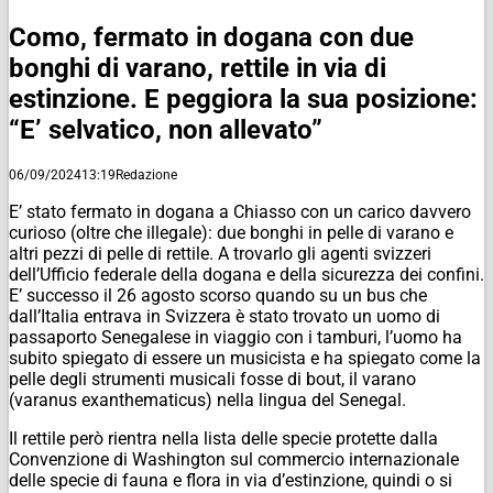
Como, fermato in dogana con due
bonghi di varano, rettile in via di
estinzione. E peggiora la sua posizione:
“E’ selvatico, non allevato”
06/09/2024
13:19
Redazione
E’ stato fermato in dogana a Chiasso con un carico davvero
curioso (oltre che illegale): due bonghi in pelle di varano e
altri pezzi di pelle di rettile. A trovarlo gli agenti svizzeri
dell’Ufficio federale della dogana e della sicurezza dei confini.
E’ successo il 26 agosto scorso quando su un bus che
dall’Italia entrava in Svizzera è stato trovato un uomo di
passaporto Senegalese in viaggio con i tamburi, l’uomo ha
subito spiegato di essere un musicista e ha spiegato come la
pelle degli strumenti musicali fosse di bout, il varano
(varanus exanthematicus) nella lingua del Senegal.
Il rettile però rientra nella lista delle specie protette dalla
Convenzione di Washington sul commercio internazionale
delle specie di fauna e flora in via d’estinzione, quindi o si