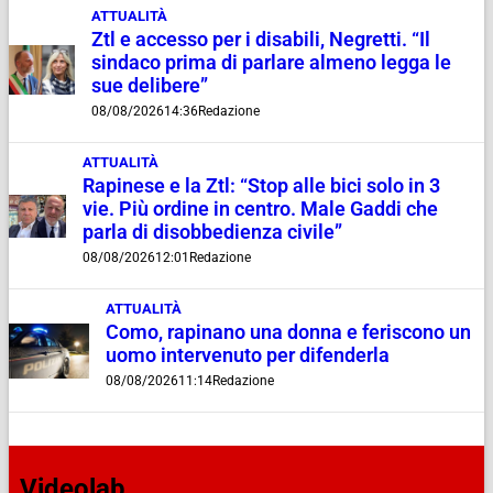
ATTUALITÀ
Ztl e accesso per i disabili, Negretti. “Il
sindaco prima di parlare almeno legga le
sue delibere”
08/08/2026
14:36
Redazione
ATTUALITÀ
Rapinese e la Ztl: “Stop alle bici solo in 3
vie. Più ordine in centro. Male Gaddi che
parla di disobbedienza civile”
08/08/2026
12:01
Redazione
ATTUALITÀ
Como, rapinano una donna e feriscono un
uomo intervenuto per difenderla
08/08/2026
11:14
Redazione
Videolab