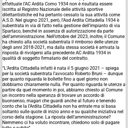
effettuate l’AC Ardita Como 1934 non è risultata essere
iscritta al Registro Nazionale delle attività sportive
dilettantistiche ed ha pertanto cessato la sua attività come
A.S.D. Nel giugno 2021, però, l’Asd Ardita Cittadella 1934 è
subentrata in via di fatto nella gestione dell’impianto di via
Spartaco, benché in assenza di autorizzazione da parte
dell’amministrazione. Nell’ottobre del 2023, inoltre, il Comune
ha chiesto alla società subentrata il rimborso delle utenze
degli anni 2018-2021, ma dalla stessa società è arrivata la
risposta di rivolgersi alla precedente AC Ardita 1934 in
qualità di soggetto firmatario del contratto.
“L’Ardita Cittadella infatti è nata il 5 giugno 2021 – spiega
per la società subentrata l’avvocato Roberto Bruni – dunque
per quanto riguarda le bollette fino a quel giorno non
dobbiamo chiaramente nulla. Per quanto riguarda le utenze a
partire da quel momento in poi, abbiamo chiesto al Comune
un incontro nella speranza di trovare un accordo di
buonsenso, magari che guardi anche al futuro e tenendo
conto che la l’Ardita Cittadella non ha entrate ma si basa
soltanto sulle quote di inizio anno e su qualche iniziativa nel
corso della stagione. La riposta dell’amministrazione?
Nemmeno ci ha voluto incontrare, chiedono solo di pagare
tutto e subito”.