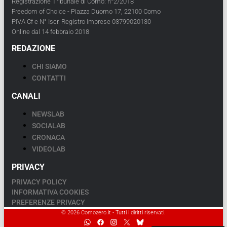
Registrazione Tribunale di Como: n°2/2018
Freedom of Choice - Piazza Duomo 17, 22100 Como
PIVA Cf e N° Iscr. Registro Imprese 03799020130
Online dal 14 febbraio 2018
REDAZIONE
CHI SIAMO
CONTATTI
CANALI
NEWSLAB
SOCIALAB
CRONACA
VIDEOLAB
PRIVACY
PRIVACY POLICY
INFORMATIVA COOKIES
PREFERENZE PRIVACY
© 2026 Comozero.it - Tutti i diritti riservati.