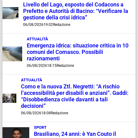
Livello del Lago, esposto del Codacons a
Prefetto e Autorità di Bacino: “Verificare la
gestione della crisi idrica”
06/08/2026
19:02
Redazione
ATTUALITÀ
Emergenza idrica: situazione critica in 10
comuni del Comasco. Possibili
razionamenti
06/08/2026
18:15
Redazione
ATTUALITÀ
Como e la nuova Ztl. Negretti: “A rischio
l’accessibilità per disabili e anziani”. Gaddi:
“Disobbedienza civile davanti a tali
decisioni”
06/08/2026
18:08
Redazione
SPORT
Brasiliano, 24 anni: è Yan Couto il