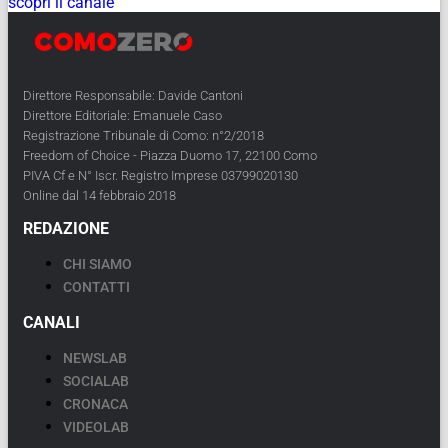
scopri il canale
Direttore Responsabile: Davide Cantoni
Direttore Editoriale: Emanuele Caso
Registrazione Tribunale di Como: n°2/2018
Freedom of Choice - Piazza Duomo 17, 22100 Como
PIVA Cf e N° Iscr. Registro Imprese 03799020130
Online dal 14 febbraio 2018
REDAZIONE
CHI SIAMO
CONTATTI
CANALI
NEWSLAB
SOCIALAB
CRONACA
VIDEOLAB