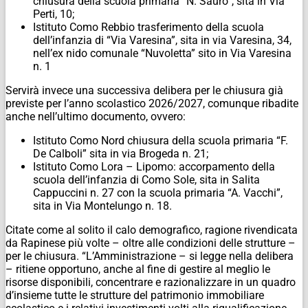
chiusura della scuola primaria “N. Sauro”, sita in Via
Perti, 10;
Istituto Como Rebbio trasferimento della scuola
dell’infanzia di “Via Varesina”, sita in via Varesina, 34,
nell’ex nido comunale “Nuvoletta” sito in Via Varesina
n. 1
Servirà invece una successiva delibera per le chiusura già
previste per l’anno scolastico 2026/2027, comunque ribadite
anche nell’ultimo documento, ovvero:
Istituto Como Nord chiusura della scuola primaria “F.
De Calboli” sita in via Brogeda n. 21;
Istituto Como Lora – Lipomo: accorpamento della
scuola dell’infanzia di Como Sole, sita in Salita
Cappuccini n. 27 con la scuola primaria “A. Vacchi”,
sita in Via Montelungo n. 18.
Citate come al solito il calo demografico, ragione rivendicata
da Rapinese più volte – oltre alle condizioni delle strutture –
per le chiusura. “L’Amministrazione – si legge nella delibera
– ritiene opportuno, anche al fine di gestire al meglio le
risorse disponibili, concentrare e razionalizzare in un quadro
d’insieme tutte le strutture del patrimonio immobiliare