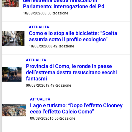
dell’estrema destra finiscono in
Parlamento: interrogazione del Pd
10/08/2026
08:50
Redazione
ATTUALITÀ
Como e lo stop alle biciclette: “Scelta
assurda sotto il profilo ecologico”
10/08/2026
08:42
Redazione
ATTUALITÀ
Provincia di Como, le ronde in paese
dell’estrema destra resuscitano vecchi
fantasmi
09/08/2026
19:49
Redazione
ATTUALITÀ
Lago e turismo: “Dopo l’effetto Clooney
ecco l’effetto Calcio Como”
09/08/2026
16:55
Redazione