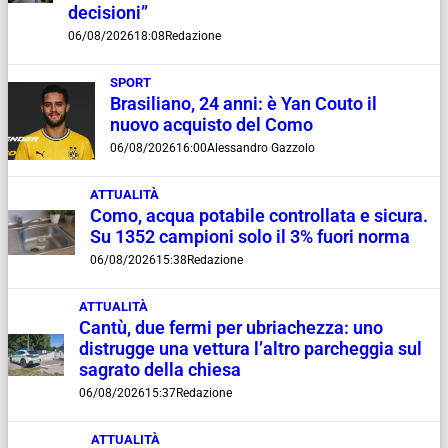
decisioni”
06/08/2026
18:08
Redazione
SPORT
Brasiliano, 24 anni: è Yan Couto il
nuovo acquisto del Como
06/08/2026
16:00
Alessandro Gazzolo
ATTUALITÀ
Como, acqua potabile controllata e sicura.
Su 1352 campioni solo il 3% fuori norma
06/08/2026
15:38
Redazione
ATTUALITÀ
Cantù, due fermi per ubriachezza: uno
distrugge una vettura l’altro parcheggia sul
sagrato della chiesa
06/08/2026
15:37
Redazione
ATTUALITÀ