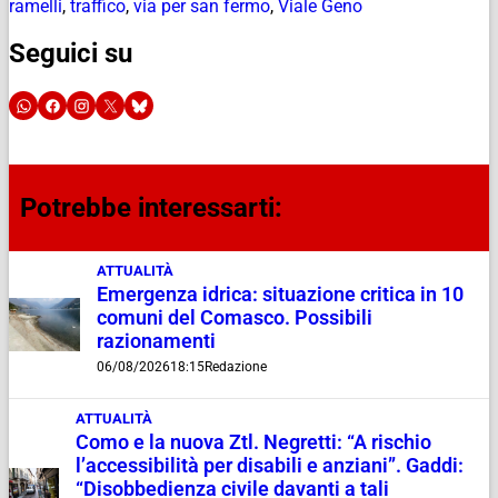
ramelli
,
traffico
,
via per san fermo
,
Viale Geno
Seguici su
Potrebbe interessarti:
ATTUALITÀ
Emergenza idrica: situazione critica in 10
comuni del Comasco. Possibili
razionamenti
06/08/2026
18:15
Redazione
ATTUALITÀ
Como e la nuova Ztl. Negretti: “A rischio
l’accessibilità per disabili e anziani”. Gaddi:
“Disobbedienza civile davanti a tali