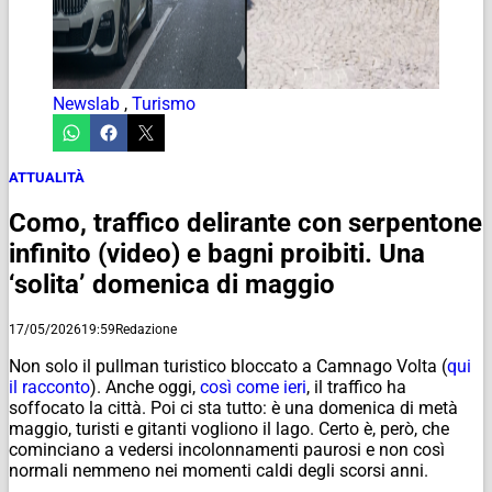
Newslab
,
Turismo
ATTUALITÀ
Como, traffico delirante con serpentone
infinito (video) e bagni proibiti. Una
‘solita’ domenica di maggio
17/05/2026
19:59
Redazione
Non solo il pullman turistico bloccato a Camnago Volta (
qui
il racconto
). Anche oggi,
così come ieri
, il traffico ha
soffocato la città. Poi ci sta tutto: è una domenica di metà
maggio, turisti e gitanti vogliono il lago. Certo è, però, che
cominciano a vedersi incolonnamenti paurosi e non così
normali nemmeno nei momenti caldi degli scorsi anni.