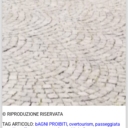
© RIPRODUZIONE RISERVATA
TAG ARTICOLO:
bAGNI PROIBITI
,
overtourism
,
passeggiata