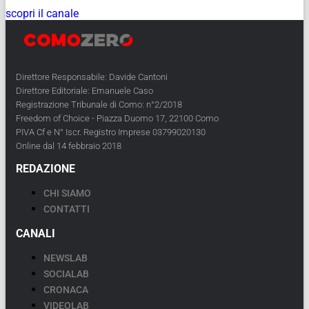
scopri il canale
Direttore Responsabile: Davide Cantoni
Direttore Editoriale: Emanuele Caso
Registrazione Tribunale di Como: n°2/2018
Freedom of Choice - Piazza Duomo 17, 22100 Como
PIVA Cf e N° Iscr. Registro Imprese 03799020130
Online dal 14 febbraio 2018
REDAZIONE
CHI SIAMO
CONTATTI
CANALI
NEWSLAB
SOCIALAB
CRONACA
VIDEOLAB