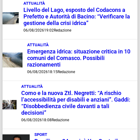
ATTUALITÀ
Livello del Lago, esposto del Codacons a
Prefetto e Autorità di Bacino: “Verificare la
gestione della crisi idrica”
06/08/2026
19:02
Redazione
ATTUALITÀ
Emergenza idrica: situazione critica in 10
comuni del Comasco. Possibili
razionamenti
06/08/2026
18:15
Redazione
ATTUALITÀ
Como e la nuova Ztl. Negretti: “A rischio
l’accessibilità per disabili e anziani”. Gaddi:
“Disobbedienza civile davanti a tali
decisioni”
06/08/2026
18:08
Redazione
SPORT