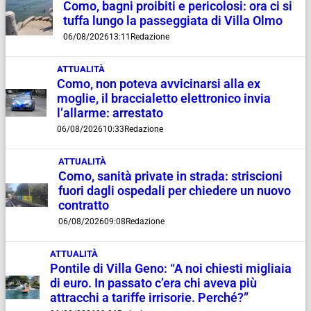
Como, bagni proibiti e pericolosi: ora ci si
tuffa lungo la passeggiata di Villa Olmo
06/08/2026
13:11
Redazione
ATTUALITÀ
Como, non poteva avvicinarsi alla ex
moglie, il braccialetto elettronico invia
l’allarme: arrestato
06/08/2026
10:33
Redazione
ATTUALITÀ
Como, sanità private in strada: striscioni
fuori dagli ospedali per chiedere un nuovo
contratto
06/08/2026
09:08
Redazione
ATTUALITÀ
Pontile di Villa Geno: “A noi chiesti migliaia
di euro. In passato c’era chi aveva più
attracchi a tariffe irrisorie. Perché?”