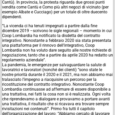
Cantù). In provincia, la protesta riguarda due grossi punti
vendita come Cantù e Como più altri negozi di vicinato (per
esempio Albate e Cucciago) per un totale di oltre duecento
dipendenti.
“La vicenda ci ha tenuti impegnati a partire dalla fine
dicembre 2019 –scrivono le sigle regionali – momento in cui
Coop Lombardia ha notificato la disdetta del contratto
integrativo. Nonostante a febbraio 2020 sia stata presentata
una piattaforma per il rinnovo dell’integrativo, Coop
Lombardia non ha voluto dare seguito alle nostre richieste di
negoziazione, tanto che a partire da aprile 2020 ha redatto un
regolamento aziendale”.
La pandemia, le emergenze per salvaguardare la salute di
lavoratrici e lavoratori (nonché dei clienti) “sono state le
nostre priorità durante il 2020 e il 2021, ma non abbiamo mai
tralasciato l’impegno a riacquisire un percorso per la
ricostituzione del contratto integrativo. Nonostante Coop
Lombardia continuasse ad affermare di essere disponibile a
una trattativa, nei fatti la cosa non si è realizzata. Ogni volta
che riprendevamo a dialogare e provavamo a portare avanti
una trattativa, il risultato che si ricavava era trovare sempre
rivisitazioni nei contenuti”. Primo fra tutti il capitolo
dell’organizzazione del lavoro: “Abbiamo cercato di lavorare