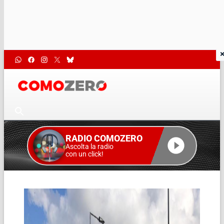
RADIO COMOZERO
Ascolta la radio
con un click!