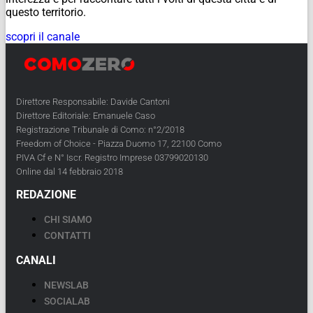
questo territorio.
scopri il canale
Direttore Responsabile: Davide Cantoni
Direttore Editoriale: Emanuele Caso
Registrazione Tribunale di Como: n°2/2018
Freedom of Choice - Piazza Duomo 17, 22100 Como
PIVA Cf e N° Iscr. Registro Imprese 03799020130
Online dal 14 febbraio 2018
REDAZIONE
CHI SIAMO
CONTATTI
CANALI
NEWSLAB
SOCIALAB