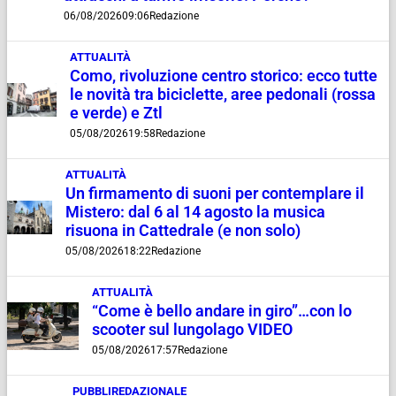
06/08/2026
09:06
Redazione
ATTUALITÀ
Como, rivoluzione centro storico: ecco tutte
le novità tra biciclette, aree pedonali (rossa
e verde) e Ztl
05/08/2026
19:58
Redazione
ATTUALITÀ
Un firmamento di suoni per contemplare il
Mistero: dal 6 al 14 agosto la musica
risuona in Cattedrale (e non solo)
05/08/2026
18:22
Redazione
ATTUALITÀ
“Come è bello andare in giro”…con lo
scooter sul lungolago VIDEO
05/08/2026
17:57
Redazione
PUBBLIREDAZIONALE