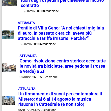
fuori dagli ospedali per chiedere un nuovo
contratto
06/08/2026
09:08
Redazione
ATTUALITÀ
Pontile di Villa Geno: “A noi chiesti migliaia
di euro. In passato c’era chi aveva più
attracchi a tariffe irrisorie. Perché?”
06/08/2026
09:06
Redazione
ATTUALITÀ
Como, rivoluzione centro storico: ecco tutte
le novità tra biciclette, aree pedonali (rossa
e verde) e Ztl
05/08/2026
19:58
Redazione
ATTUALITÀ
Un firmamento di suoni per contemplare il
Mistero: dal 6 al 14 agosto la musica
risuona in Cattedrale (e non solo)
05/08/2026
18:22
Redazione