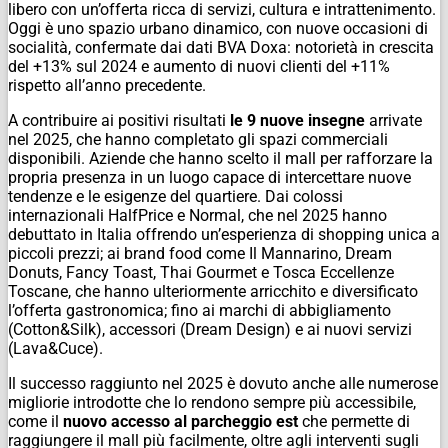
libero con un’offerta ricca di servizi, cultura e intrattenimento.
Oggi è uno spazio urbano dinamico, con nuove occasioni di
socialità, confermate dai dati BVA Doxa: notorietà in crescita
del +13% sul 2024 e aumento di nuovi clienti del +11%
rispetto all’anno precedente.
A contribuire ai positivi risultati
le 9 nuove insegne
arrivate
nel 2025, che hanno completato gli spazi commerciali
disponibili. Aziende che hanno scelto il mall per rafforzare la
propria presenza in un luogo capace di intercettare nuove
tendenze e le esigenze del quartiere. Dai colossi
internazionali HalfPrice e Normal, che nel 2025 hanno
debuttato in Italia offrendo un’esperienza di shopping unica a
piccoli prezzi; ai brand food come Il Mannarino, Dream
Donuts, Fancy Toast, Thai Gourmet e Tosca Eccellenze
Toscane, che hanno ulteriormente arricchito e diversificato
l’offerta gastronomica; fino ai marchi di abbigliamento
(Cotton&Silk), accessori (Dream Design) e ai nuovi servizi
(Lava&Cuce).
Il successo raggiunto nel 2025 è dovuto anche alle numerose
migliorie introdotte che lo rendono sempre più accessibile,
come il
nuovo accesso al parcheggio est
che permette di
raggiungere il mall più facilmente, oltre agli interventi sugli