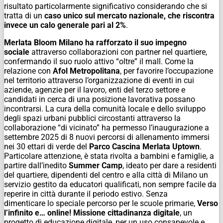
risultato particolarmente significativo considerando che si
tratta di un
caso unico sul mercato nazionale, che riscontra
invece un calo generale pari al 2%
.
Merlata Bloom Milano ha rafforzato il suo impegno
sociale
attraverso collaborazioni
con partner nel quartiere,
confermando il suo ruolo attivo “oltre” il mall.
Come la
relazione con
Afol Metropolitana
, per favorire l’occupazione
nel territorio attraverso l’organizzazione di eventi in cui
aziende, agenzie per il lavoro, enti del terzo settore e
candidati in cerca di una posizione lavorativa possano
incontrarsi. La cura della comunità locale e dello sviluppo
degli spazi urbani pubblici circostanti attraverso la
collaborazione “di vicinato”
ha permesso l’inaugurazione a
settembre 2025 di 8 nuovi percorsi di allenamento immersi
nei 30 ettari di verde del
Parco Cascina Merlata Uptown
.
Particolare attenzione, è stata rivolta
a bambini e famiglie, a
partire dall’inedito
Summer Camp
, ideato per dare a residenti
del quartiere, dipendenti del centro e alla città di Milano un
servizio gestito da educatori qualificati, non sempre facile da
reperire in città durante il periodo estivo. Senza
dimenticare lo speciale percorso per le scuole primarie,
Verso
l’infinito e… online! Missione cittadinanza digitale
, un
progetto di educazione digitale, per un uso consapevole e