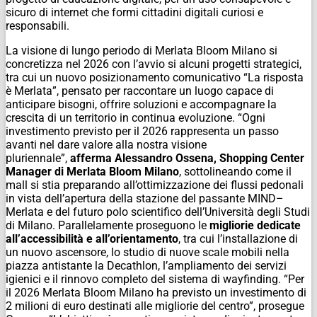
sicuro di internet che formi cittadini digitali curiosi e
responsabili.
La visione di lungo periodo di Merlata Bloom Milano si
concretizza nel 2026 con l’avvio si alcuni progetti strategici,
tra cui un nuovo posizionamento comunicativo “
La risposta
è Merlata
”, pensato per raccontare un luogo capace di
anticipare bisogni, offrire soluzioni e accompagnare la
crescita di un territorio in continua evoluzione. “
Ogni
investimento previsto per il 2026 rappresenta un passo
avanti nel dare valore alla nostra visione
pluriennale
”,
afferma Alessandro Ossena, Shopping Center
Manager di Merlata Bloom Milano
, sottolineando come il
mall si stia preparando all’ottimizzazione dei flussi pedonali
in vista dell’apertura della stazione del passante MIND–
Merlata e del futuro polo scientifico dell’Università degli Studi
di Milano. Parallelamente proseguono le
migliorie dedicate
all’accessibilità e all’orientamento
, tra cui l’installazione di
un nuovo ascensore, lo studio di nuove scale mobili nella
piazza antistante la Decathlon, l’ampliamento dei servizi
igienici e il rinnovo completo del sistema di wayfinding. “Per
il 2026 Merlata Bloom Milano ha previsto un investimento di
2 milioni di euro destinati alle migliorie del centro”, prosegue