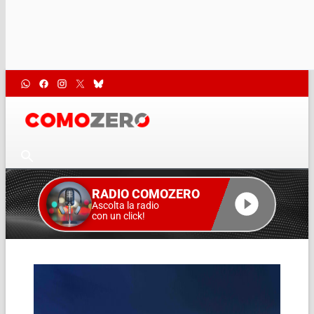
RADIO COMOZERO
Ascolta la radio
con un click!