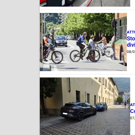
ATT
Sto
div
08/0
AT
Co
07