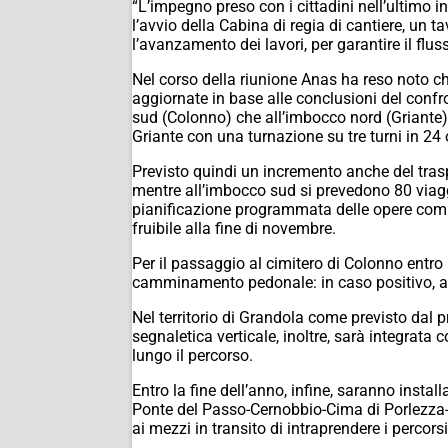
“L’impegno preso con i cittadini nell’ultimo 
l’avvio della Cabina di regia di cantiere, un t
l’avanzamento dei lavori, per garantire il flu
Nel corso della riunione Anas ha reso noto 
aggiornate in base alle conclusioni del confr
sud (Colonno) che all’imbocco nord (Griante)
Griante con una turnazione su tre turni in 24 
Previsto quindi un incremento anche del trasp
mentre all’imbocco sud si prevedono 80 viagg
pianificazione programmata delle opere compens
fruibile alla fine di novembre.
Per il passaggio al cimitero di Colonno entro l
camminamento pedonale: in caso positivo, a 
Nel territorio di Grandola come previsto dal 
segnaletica verticale, inoltre, sarà integrata c
lungo il percorso.
Entro la fine dell’anno, infine, saranno insta
Ponte del Passo-Cernobbio-Cima di Porlezza- Mo
ai mezzi in transito di intraprendere i percorsi