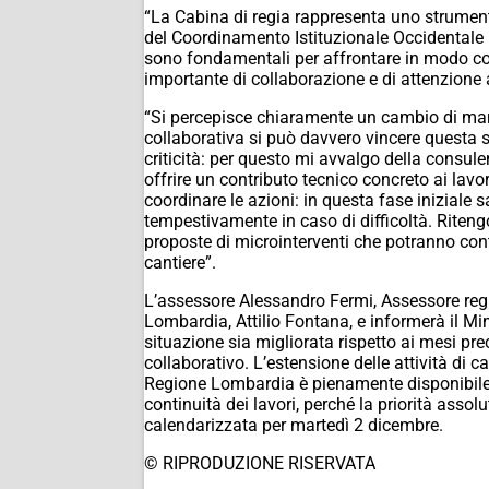
“La Cabina di regia rappresenta uno strument
del Coordinamento Istituzionale Occidentale –
sono fondamentali per affrontare in modo coor
importante di collaborazione e di attenzione a
“Si percepisce chiaramente un cambio di mar
collaborativa si può davvero vincere questa s
criticità: per questo mi avvalgo della consule
offrire un contributo tecnico concreto ai lav
coordinare le azioni: in questa fase iniziale
tempestivamente in caso di difficoltà. Riteng
proposte di microinterventi che potranno contri
cantiere”.
L’assessore Alessandro Fermi, Assessore regio
Lombardia, Attilio Fontana, e informerà il Mini
situazione sia migliorata rispetto ai mesi pre
collaborativo. L’estensione delle attività di 
Regione Lombardia è pienamente disponibile 
continuità dei lavori, perché la priorità assol
calendarizzata per martedì 2 dicembre.
© RIPRODUZIONE RISERVATA