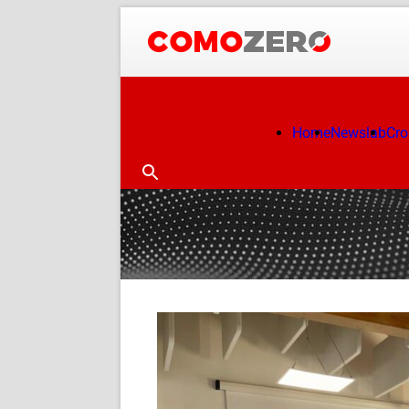
Home
Newslab
Cr