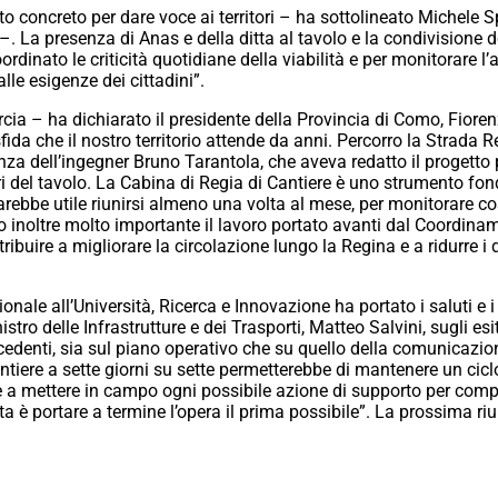
o concreto per dare voce ai territori – ha sottolineato Michele 
. La presenza di Anas e della ditta al tavolo e la condivisione 
dinato le criticità quotidiane della viabilità e per monitorare l
lle esigenze dei cittadini”.
cia – ha dichiarato il presidente della Provincia di Como, Fio
fida che il nostro territorio attende da anni. Percorro la Strada
nza dell’ingegner Bruno Tarantola, che aveva redatto il progetto 
ori del tavolo. La Cabina di Regia di Cantiere è uno strumento f
 sarebbe utile riunirsi almeno una volta al mese, per monitorare 
o inoltre molto importante il lavoro portato avanti dal Coordinam
buire a migliorare la circolazione lungo la Regina e a ridurre i di
nale all’Università, Ricerca e Innovazione ha portato i saluti e 
stro delle Infrastrutture e dei Trasporti, Matteo Salvini, sugli esi
cedenti, sia sul piano operativo che su quello della comunicazion
cantiere a sette giorni su sette permetterebbe di mantenere un ci
a mettere in campo ogni possibile azione di supporto per compen
uta è portare a termine l’opera il prima possibile”. La prossima ri