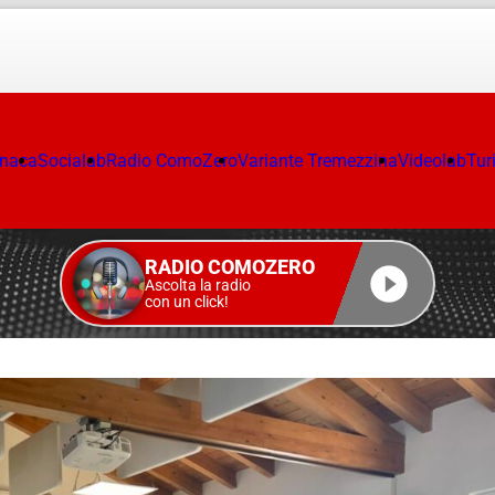
onaca
Socialab
Radio ComoZero
Variante Tremezzina
Videolab
Tur
RADIO COMOZERO
Ascolta la radio
con un click!