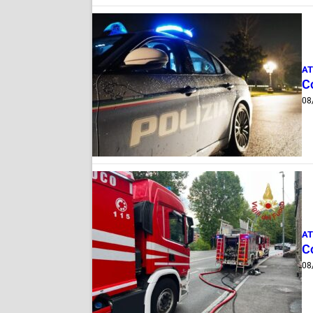
AT
C
08
AT
C
08