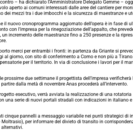
incontro – ha dichiarato l’Amministratore Delegato Gemme – oggi d
avolo aperto ai comuni interessati dalle aree del cantiere per mon
sso dei mezzi tra i due imbocchi e la sicurezza di maestranze e ut
che il nuovo cronoprogramma aggiornato dell’opera è in fase di 
onto con l’impresa per la rinegoziazione dell’appalto, che preve
, un incremento delle maestranze fino a 250 presenze e la ripres
ore.
orto merci per entrambi i fronti: in partenza da Griante si preve
i al giorno, con sito di conferimento a Como e non più a Tirano.
atorie per il territorio. In via di conclusione i lavori per il ma
e prossime due settimane il progettista dell’impresa verificherà la 
partire dalla metà di novembre Anas procederà all’intervento.
progetto esecutivo, verrà avviata la realizzazione di una rotator
on una serie di nuovi portali stradali con indicazioni in italiano e 
llati cinque pannelli a messaggio variabile nei punti strategici d
ltrasio), per informare del divieto di transito in corrispondenza 
 alternativi.