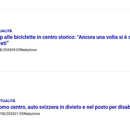
UALITÀ
p alle biciclette in centro storico: “Ancora una volta si è 
ieti”
8/2026
09:05
Redazione
TUALITÀ
mo centro, auto svizzera in divieto e nel posto per disab
/08/2026
21:05
Redazione