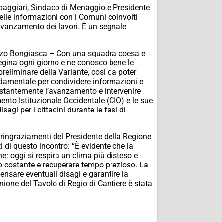
Spaggiari, Sindaco di Menaggio e Presidente
delle informazioni con i Comuni coinvolti
’avanzamento dei lavori. È un segnale
renzo Bongiasca – Con una squadra coesa e
 Regina ogni giorno e ne conosco bene le
preliminare della Variante, così da poter
ondamentale per condividere informazioni e
costantemente l’avanzamento e intervenire
ento Istituzionale Occidentale (CIO) e le sue
sagi per i cittadini durante le fasi di
i ringraziamenti del Presidente della Regione
ti di questo incontro: “È evidente che la
e: oggi si respira un clima più disteso e
clo costante e recuperare tempo prezioso. La
sare eventuali disagi e garantire la
unione del Tavolo di Regio di Cantiere è stata