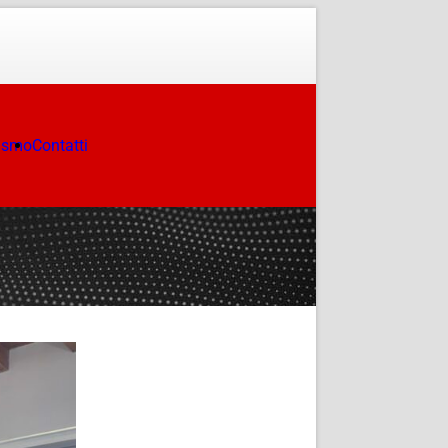
ismo
Contatti