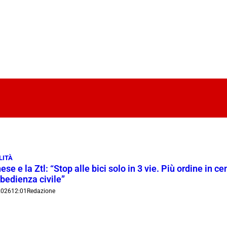
LITÀ
ese e la Ztl: “Stop alle bici solo in 3 vie. Più ordine in c
bedienza civile”
2026
12:01
Redazione