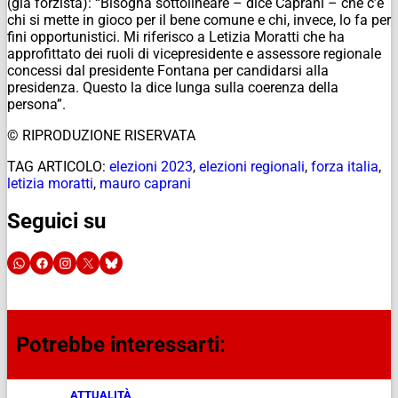
(già forzista): “Bisogna sottolineare – dice Caprani – che c’è
chi si mette in gioco per il bene comune e chi, invece, lo fa per
fini opportunistici. Mi riferisco a Letizia Moratti che ha
approfittato dei ruoli di vicepresidente e assessore regionale
concessi dal presidente Fontana per candidarsi alla
presidenza. Questo la dice lunga sulla coerenza della
persona”.
© RIPRODUZIONE RISERVATA
TAG ARTICOLO:
elezioni 2023
,
elezioni regionali
,
forza italia
,
letizia moratti
,
mauro caprani
Seguici su
Potrebbe interessarti:
ATTUALITÀ