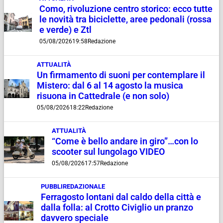
Como, rivoluzione centro storico: ecco tutte
le novità tra biciclette, aree pedonali (rossa
e verde) e Ztl
05/08/2026
19:58
Redazione
ATTUALITÀ
Un firmamento di suoni per contemplare il
Mistero: dal 6 al 14 agosto la musica
risuona in Cattedrale (e non solo)
05/08/2026
18:22
Redazione
ATTUALITÀ
“Come è bello andare in giro”…con lo
scooter sul lungolago VIDEO
05/08/2026
17:57
Redazione
PUBBLIREDAZIONALE
Ferragosto lontani dal caldo della città e
dalla folla: al Crotto Civiglio un pranzo
davvero speciale