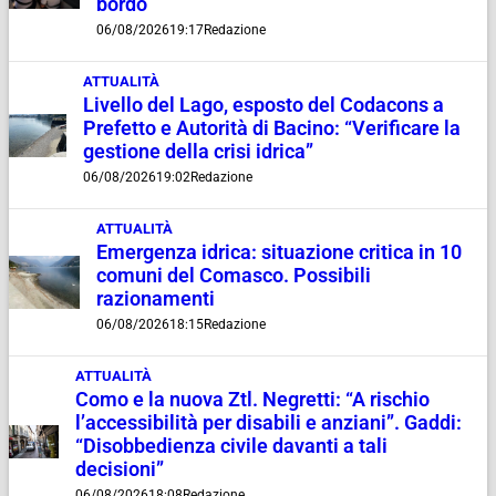
bordo
06/08/2026
19:17
Redazione
ATTUALITÀ
Livello del Lago, esposto del Codacons a
Prefetto e Autorità di Bacino: “Verificare la
gestione della crisi idrica”
06/08/2026
19:02
Redazione
ATTUALITÀ
Emergenza idrica: situazione critica in 10
comuni del Comasco. Possibili
razionamenti
06/08/2026
18:15
Redazione
ATTUALITÀ
Como e la nuova Ztl. Negretti: “A rischio
l’accessibilità per disabili e anziani”. Gaddi:
“Disobbedienza civile davanti a tali
decisioni”
06/08/2026
18:08
Redazione