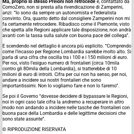
Ma, proprio lo stesso Preioni non retrocede
e, contattato da
ComoZero, non si presta alla rivendicazione di Zamperini,
anzi: “Io sono da sempre un autonomista e federalista
convinto. Ora, quanto detto dal consigliere Zamperini non mi
fa certamente retrocedere. Ribadisco come il Piemonte, visto
che spetta alle Regioni applicare tale disposizione, non andrà
avanti con la tassa sulla salute con buona pace del collega”.
E scendendo nel dettaglio è ancora più esplicito. “Comprendo
come l’incasso per Regione Lombardia sarebbe molto alto. Si
parla di una cifra che oscilla tra i 100 e i 150 milioni di euro.
Per noi, visto l’esiguo numero di frontalieri (circa 10mila
contro gli 80mila della Lombardia), si tratterebbe di 10
milioni di euro di introiti. Cifra per cui non ha senso, per noi,
andare a incidere sui nostri frontalieri che sono
importantissimi. Non lo vogliamo fare e non lo faremo”.
Se poi il Governo “dovesse decidere di bypassare le Regioni,
noi in ogni caso tale cifra la andremo a recuperare in altro
modo non andando a incidere nelle tasche dei frontalieri con
buona pace della Lombardia e delle legittime decisioni che
sono state assunte”.
© RIPRODUZIONE RISERVATA