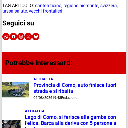
TAG ARTICOLO:
canton ticino
,
regione piemonte
,
svizzera
,
tassa salute
,
vecchi frontalieri
Seguici su
Potrebbe interessarti:
ATTUALITÀ
Provincia di Como, auto finisce fuori
strada e si ribalta
06/08/2026
19:48
Redazione
ATTUALITÀ
Lago di Como, si ferisce alla gamba con
l’elica. Barca alla deriva con 5 persone a