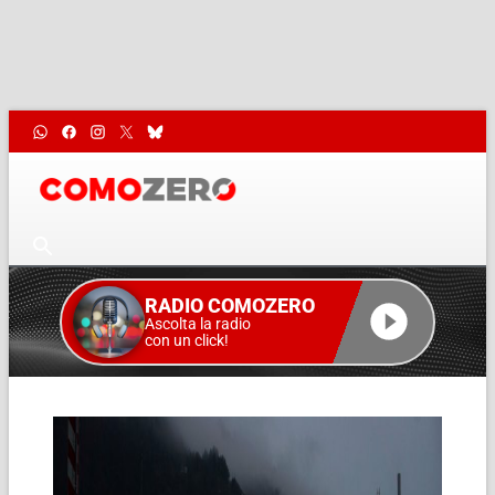
RADIO COMOZERO
Ascolta la radio
con un click!