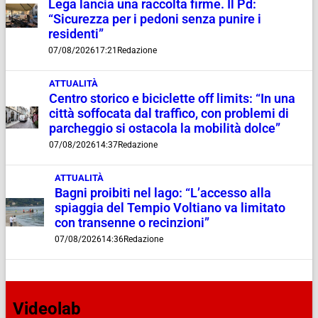
Lega lancia una raccolta firme. Il Pd:
“Sicurezza per i pedoni senza punire i
residenti”
07/08/2026
17:21
Redazione
ATTUALITÀ
Centro storico e biciclette off limits: “In una
città soffocata dal traffico, con problemi di
parcheggio si ostacola la mobilità dolce”
07/08/2026
14:37
Redazione
ATTUALITÀ
Bagni proibiti nel lago: “L’accesso alla
spiaggia del Tempio Voltiano va limitato
con transenne o recinzioni”
07/08/2026
14:36
Redazione
Videolab