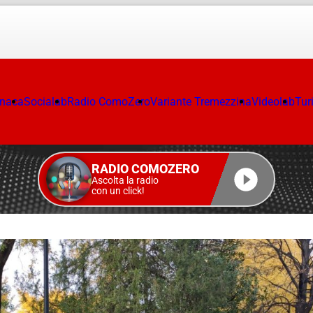
onaca
Socialab
Radio ComoZero
Variante Tremezzina
Videolab
Tur
RADIO COMOZERO
Ascolta la radio
con un click!