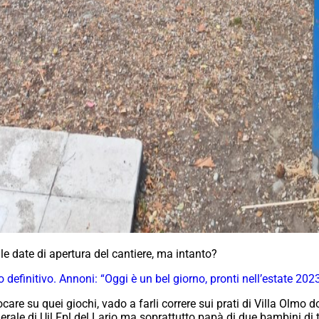
lle date di apertura del cantiere, ma intanto?
 definitivo. Annoni: “Oggi è un bel giorno, pronti nell’estate 202
iocare su quei giochi, vado a farli correre sui prati di Villa Olmo 
erale di Uil Fpl del Lario ma soprattutto papà di due bambini di 