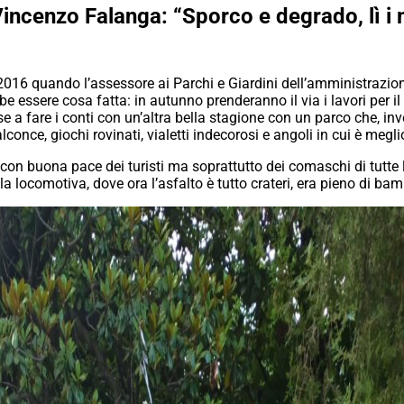
ncenzo Falanga: “Sporco e degrado, lì i mi
016 quando l’assessore ai Parchi e Giardini dell’amministrazione
e essere cosa fatta: in autunno prenderanno il via i lavori per il 
 a fare i conti con un’altra bella stagione con un parco che, invece 
alconce, giochi rovinati, vialetti indecorosi e angoli in cui è meg
on buona pace dei turisti ma soprattutto dei comaschi di tutte le
la locomotiva, dove ora l’asfalto è tutto crateri, era pieno di ba