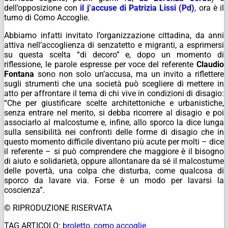
dell’opposizione con
il
j’accuse
di Patrizia Lissi (Pd)
, ora è il
turno di Como Accoglie.
Abbiamo infatti invitato l’organizzazione cittadina, da anni
attiva nell’accoglienza di senzatetto e migranti, a esprimersi
su questa scelta “di decoro” e, dopo un momento di
riflessione, le parole espresse per voce del referente
Claudio
Fontana
sono non solo un’accusa, ma un invito a riflettere
sugli strumenti che una società può scegliere di mettere in
atto per affrontare il tema di chi vive in condizioni di disagio:
“Che per giustificare scelte architettoniche e urbanistiche,
senza entrare nel merito, si debba ricorrere al disagio e poi
associarlo al malcostume e, infine, allo sporco la dice lunga
sulla sensibilità nei confronti delle forme di disagio che in
questo momento difficile diventano più acute per molti – dice
il referente – si può comprendere che maggiore è il bisogno
di aiuto e solidarietà, oppure allontanare da sé il malcostume
delle povertà, una colpa che disturba, come qualcosa di
sporco da lavare via. Forse è un modo per lavarsi la
coscienza”.
© RIPRODUZIONE RISERVATA
TAG ARTICOLO:
broletto
,
como accoglie