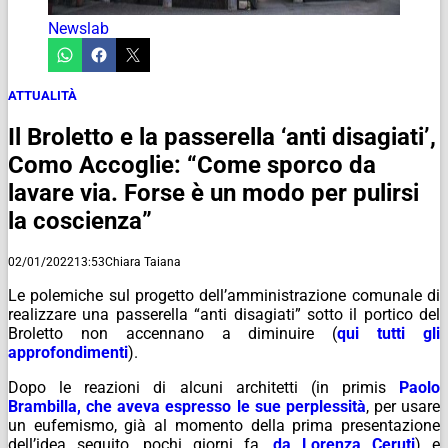
Newslab
ATTUALITÀ
Il Broletto e la passerella ‘anti disagiati’,
Como Accoglie: “Come sporco da
lavare via. Forse è un modo per pulirsi
la coscienza”
02/01/2022
13:53
Chiara Taiana
Le polemiche sul progetto dell’amministrazione comunale di
realizzare una passerella “anti disagiati” sotto il portico del
Broletto non accennano a diminuire (
qui tutti gli
approfondimenti
).
Dopo le reazioni di alcuni architetti (in primis
Paolo
Brambilla, che aveva espresso le sue perplessità
, per usare
un eufemismo, già al momento della prima presentazione
dell’idea seguito, pochi giorni fa,
da Lorenza Ceruti
) e