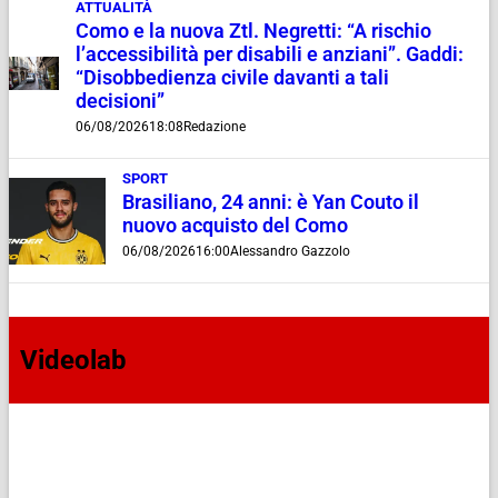
ATTUALITÀ
Como e la nuova Ztl. Negretti: “A rischio
l’accessibilità per disabili e anziani”. Gaddi:
“Disobbedienza civile davanti a tali
decisioni”
06/08/2026
18:08
Redazione
SPORT
Brasiliano, 24 anni: è Yan Couto il
nuovo acquisto del Como
06/08/2026
16:00
Alessandro Gazzolo
Videolab