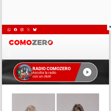
RADIO COMOZERO
Ascolta la radio
con un click!