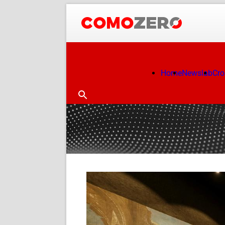
Home
Newslab
Cr