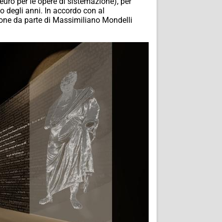
euro per le opere di sistemazione), per
so degli anni. In accordo con al
zione da parte di Massimiliano Mondelli