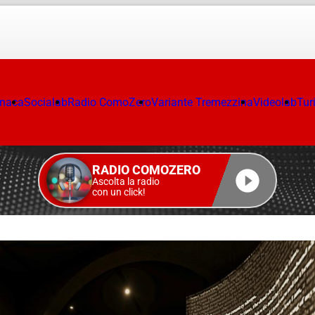
onaca
Socialab
Radio ComoZero
Variante Tremezzina
Videolab
Tur
RADIO COMOZERO
Ascolta la radio
con un click!