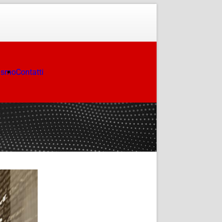
ismo
Contatti