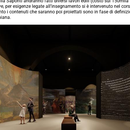
a Saporiti andranno fatti diversi lavori edili (costo sui 150mila 
dove, per esigenze legate all’insegnamento si è intervenuto nel cor
anto i contenuti che saranno poi proiettati sono in fase di defini
niana.