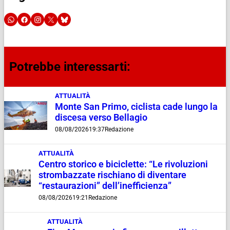
Potrebbe interessarti:
ATTUALITÀ
Monte San Primo, ciclista cade lungo la
discesa verso Bellagio
08/08/2026
19:37
Redazione
ATTUALITÀ
Centro storico e biciclette: “Le rivoluzioni
strombazzate rischiano di diventare
“restaurazioni” dell’inefficienza”
08/08/2026
19:21
Redazione
ATTUALITÀ