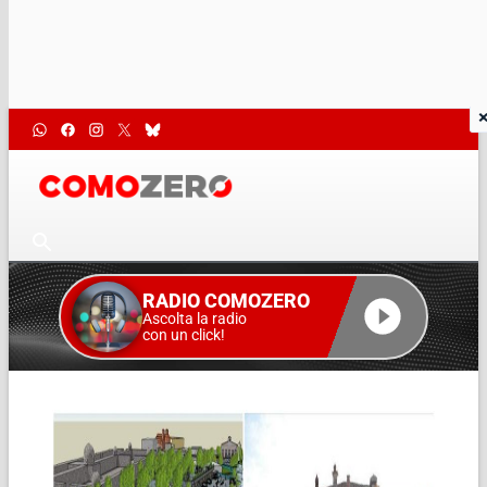
RADIO COMOZERO
Ascolta la radio
con un click!