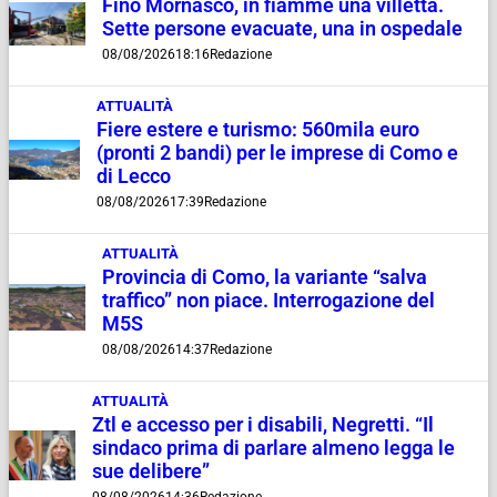
Fino Mornasco, in fiamme una villetta.
Sette persone evacuate, una in ospedale
08/08/2026
18:16
Redazione
ATTUALITÀ
Fiere estere e turismo: 560mila euro
(pronti 2 bandi) per le imprese di Como e
di Lecco
08/08/2026
17:39
Redazione
ATTUALITÀ
Provincia di Como, la variante “salva
traffico” non piace. Interrogazione del
M5S
08/08/2026
14:37
Redazione
ATTUALITÀ
Ztl e accesso per i disabili, Negretti. “Il
sindaco prima di parlare almeno legga le
sue delibere”