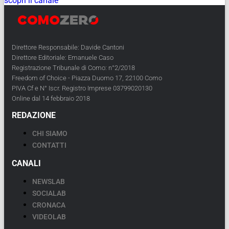
scopri il canale
Direttore Responsabile: Davide Cantoni
Direttore Editoriale: Emanuele Caso
Registrazione Tribunale di Como: n°2/2018
Freedom of Choice - Piazza Duomo 17, 22100 Como
PIVA Cf e N° Iscr. Registro Imprese 03799020130
Online dal 14 febbraio 2018
REDAZIONE
CHI SIAMO
CONTATTI
CANALI
NEWSLAB
SOCIALAB
CRONACA
VIDEOLAB