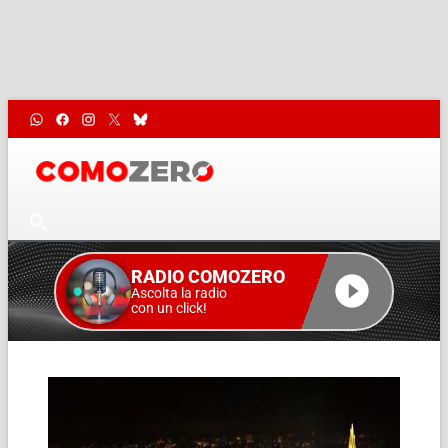
RADIO COMOZERO
Ascolta la radio
con un click!