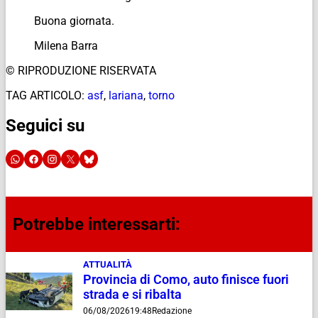
Buona giornata.
Milena Barra
© RIPRODUZIONE RISERVATA
TAG ARTICOLO:
asf
,
lariana
,
torno
Seguici su
Potrebbe interessarti:
ATTUALITÀ
Provincia di Como, auto finisce fuori
strada e si ribalta
06/08/2026
19:48
Redazione