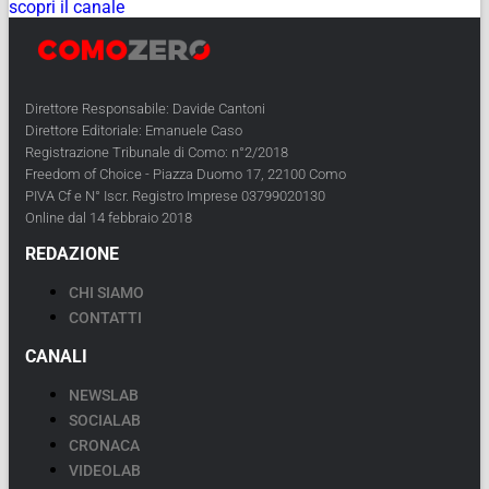
scopri il canale
Direttore Responsabile: Davide Cantoni
Direttore Editoriale: Emanuele Caso
Registrazione Tribunale di Como: n°2/2018
Freedom of Choice - Piazza Duomo 17, 22100 Como
PIVA Cf e N° Iscr. Registro Imprese 03799020130
Online dal 14 febbraio 2018
REDAZIONE
CHI SIAMO
CONTATTI
CANALI
NEWSLAB
SOCIALAB
CRONACA
VIDEOLAB