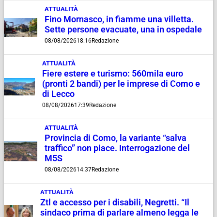
ATTUALITÀ
Fino Mornasco, in fiamme una villetta.
Sette persone evacuate, una in ospedale
08/08/2026
18:16
Redazione
ATTUALITÀ
Fiere estere e turismo: 560mila euro
(pronti 2 bandi) per le imprese di Como e
di Lecco
08/08/2026
17:39
Redazione
ATTUALITÀ
Provincia di Como, la variante “salva
traffico” non piace. Interrogazione del
M5S
08/08/2026
14:37
Redazione
ATTUALITÀ
Ztl e accesso per i disabili, Negretti. “Il
sindaco prima di parlare almeno legga le