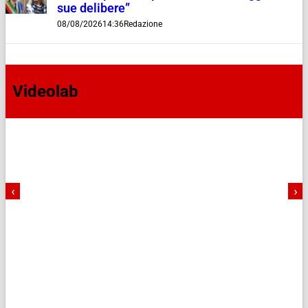
sue delibere”
08/08/2026
14:36
Redazione
Videolab
‹
›