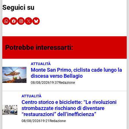
Seguici su
Potrebbe interessarti:
ATTUALITÀ
Monte San Primo, ciclista cade lungo la
discesa verso Bellagio
08/08/2026
19:37
Redazione
ATTUALITÀ
Centro storico e biciclette: “Le rivoluzioni
strombazzate rischiano di diventare
“restaurazioni” dell’inefficienza”
08/08/2026
19:21
Redazione