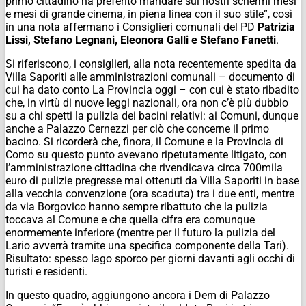
primo cittadino ha preferito mandare sui nostri schermi mesi
e mesi di grande cinema, in piena linea con il suo stile”, così
in una nota affermano i Consiglieri comunali del PD
Patrizia
Lissi, Stefano Legnani, Eleonora Galli e Stefano Fanetti
.
Si riferiscono, i consiglieri, alla nota recentemente spedita da
Villa Saporiti alle amministrazioni comunali – documento di
cui ha dato conto La Provincia oggi – con cui è stato ribadito
che, in virtù di nuove leggi nazionali, ora non c’è più dubbio
su a chi spetti la pulizia dei bacini relativi: ai Comuni, dunque
anche a Palazzo Cernezzi per ciò che concerne il primo
bacino. Si ricorderà che, finora, il Comune e la Provincia di
Como su questo punto avevano ripetutamente litigato, con
l’amministrazione cittadina che rivendicava circa 700mila
euro di pulizie pregresse mai ottenuti da Villa Saporiti in base
alla vecchia convenzione (ora scaduta) tra i due enti, mentre
da via Borgovico hanno sempre ribattuto che la pulizia
toccava al Comune e che quella cifra era comunque
enormemente inferiore (mentre per il futuro la pulizia del
Lario avverrà tramite una specifica componente della Tari).
Risultato: spesso lago sporco per giorni davanti agli occhi di
turisti e residenti.
In questo quadro, aggiungono ancora i Dem di Palazzo