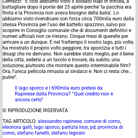
Cernezzi: “E così abbiamo visto il soldato Rapi in trincea, a
battagliare dopo il ponte del 25 aprile perché ‘la pacchia era
finita e la Provincia non aveva bisogno della balia’. Lo
abbiamo visto rivendicare con forza circa 700mila euro dalla
stessa Provincia per l’uso del battello spazzino, salvo poi
scoprire in Consiglio comunale che di documenti definitivi e
numeri ufficiali non ce n’erano. Cinque mesi di querelle per
arrivare a un dunque. E nel frattempo il nostro lago, più volte,
ha mostrato il proprio volto peggiore, tra sporcizia e tutti i
disagi che ne derivano. Non sarebbe stato meglio, per il bene
della città, sedersi a un tavolo e trovare, da subito, una
soluzione, piuttosto che montare questo interminabile film?
Ora, l’unica pellicola rimasta al sindaco è:
Non ci resta che…
pulire
“.
Il lago sporco e i 690mila euro pretesi da
Rapinese dalla Provincia? “Quel credito non è
ancora certo”
© RIPRODUZIONE RISERVATA
TAG ARTICOLO:
alessandro rapinese
,
comune di como
,
eleonora galli
,
lago sporco
,
patrizia lissi
,
pd
,
provincia di
como
,
stefano fanetti
,
stefano legnani