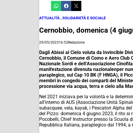
ATTUALITÀ
,
SOLIDARIETÀ E SOCIALE
Cernobbio, domenica (4 giugn
29/05/2023
16:53
Redazione
Dagli Abissi al Cielo voluta da Invincible D
Cernobbio, il Comune di Como e Aero Club Co
Nazionale Sordi e dell’Associazione Cinofil
manifestazione divenuta nazionalenper numero
paraplegico, sul Cap 10 BK (F HNGA), il Picc
membri in congedo dei comparti del Ministero 
processione via acqua, terra e cielo alla 
Nel 2021 iniziava per la volontà e la determ
all’interno di AUS (Associazione Unità Spina
subacquee, vela, kayak, i Pescatori Alpha del
del Pizzo: domenica 4 giugno 2023, il rito si r
Pocobelli, Chief Instructor presso la Scuola di
Repubblica Italiana, paraplegico dal 1994, a r