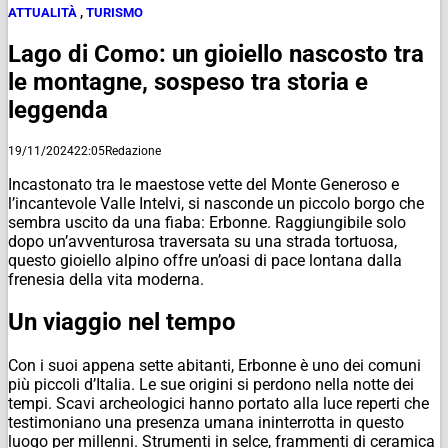
ATTUALITÀ
,
TURISMO
Lago di Como: un gioiello nascosto tra
le montagne, sospeso tra storia e
leggenda
19/11/2024
22:05
Redazione
Incastonato tra le maestose vette del Monte Generoso e
l’incantevole Valle Intelvi, si nasconde un piccolo borgo che
sembra uscito da una fiaba: Erbonne. Raggiungibile solo
dopo un’avventurosa traversata su una strada tortuosa,
questo gioiello alpino offre un’oasi di pace lontana dalla
frenesia della vita moderna.
Un viaggio nel tempo
Con i suoi appena sette abitanti, Erbonne è uno dei comuni
più piccoli d’Italia. Le sue origini si perdono nella notte dei
tempi. Scavi archeologici hanno portato alla luce reperti che
testimoniano una presenza umana ininterrotta in questo
luogo per millenni. Strumenti in selce, frammenti di ceramica