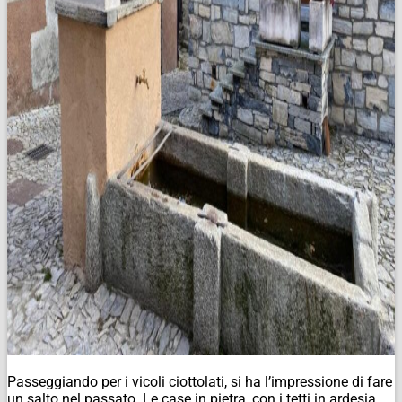
Passeggiando per i vicoli ciottolati, si ha l’impressione di fare
un salto nel passato. Le case in pietra, con i tetti in ardesia,