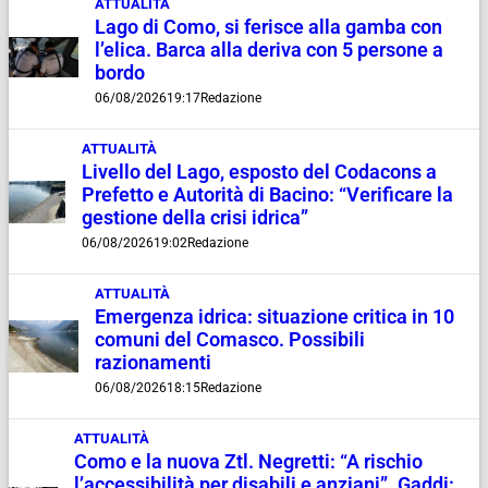
ATTUALITÀ
Lago di Como, si ferisce alla gamba con
l’elica. Barca alla deriva con 5 persone a
bordo
06/08/2026
19:17
Redazione
ATTUALITÀ
Livello del Lago, esposto del Codacons a
Prefetto e Autorità di Bacino: “Verificare la
gestione della crisi idrica”
06/08/2026
19:02
Redazione
ATTUALITÀ
Emergenza idrica: situazione critica in 10
comuni del Comasco. Possibili
razionamenti
06/08/2026
18:15
Redazione
ATTUALITÀ
Como e la nuova Ztl. Negretti: “A rischio
l’accessibilità per disabili e anziani”. Gaddi: