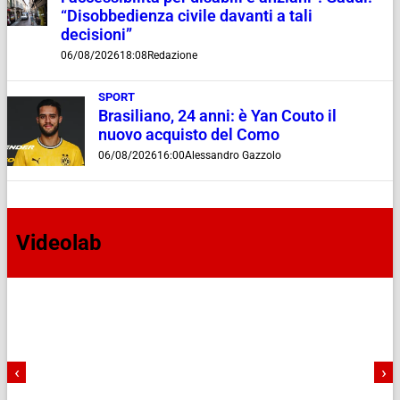
“Disobbedienza civile davanti a tali
decisioni”
06/08/2026
18:08
Redazione
SPORT
Brasiliano, 24 anni: è Yan Couto il
nuovo acquisto del Como
06/08/2026
16:00
Alessandro Gazzolo
Videolab
‹
›