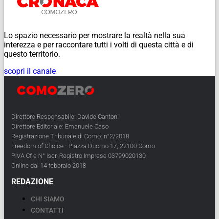
Lo spazio necessario per mostrare la realtà nella sua
interezza e per raccontare tutti i volti di questa città e di
questo territorio.
scopri il canale
Direttore Responsabile: Davide Cantoni
Direttore Editoriale: Emanuele Caso
Registrazione Tribunale di Como: n°2/2018
Freedom of Choice - Piazza Duomo 17, 22100 Como
PIVA Cf e N° Iscr. Registro Imprese 03799020130
Online dal 14 febbraio 2018
REDAZIONE
CHI SIAMO
CONTATTI