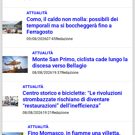
ATTUALITÀ
Como, il caldo non molla: possibili dei
temporali ma si boccheggerà fino a
Ferragosto
09/08/2026
07:45
Redazione
ATTUALITÀ
Monte San Primo, ciclista cade lungo la
discesa verso Bellagio
08/08/2026
19:37
Redazione
ATTUALITÀ
Centro storico e biciclette: “Le rivoluzioni
strombazzate rischiano di diventare
“restaurazioni” dell’inefficienza”
08/08/2026
19:21
Redazione
ATTUALITÀ
Fino Mornasco, in fiamme una villetta.