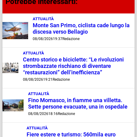
Potrebbe interessarti:
ATTUALITÀ
Monte San Primo, ciclista cade lungo la
discesa verso Bellagio
08/08/2026
19:37
Redazione
ATTUALITÀ
Centro storico e biciclette: “Le rivoluzioni
strombazzate rischiano di diventare
“restaurazioni” dell’inefficienza”
08/08/2026
19:21
Redazione
ATTUALITÀ
Fino Mornasco, in fiamme una villetta.
Sette persone evacuate, una in ospedale
08/08/2026
18:16
Redazione
ATTUALITÀ
Fiere estere e turismo: 560mila euro