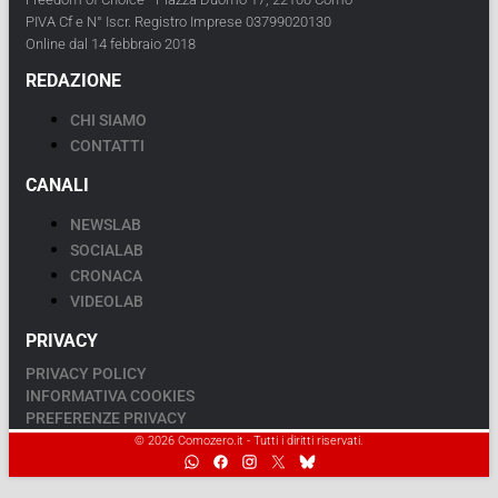
PIVA Cf e N° Iscr. Registro Imprese 03799020130
Online dal 14 febbraio 2018
REDAZIONE
CHI SIAMO
CONTATTI
CANALI
NEWSLAB
SOCIALAB
CRONACA
VIDEOLAB
PRIVACY
PRIVACY POLICY
INFORMATIVA COOKIES
PREFERENZE PRIVACY
© 2026 Comozero.it - Tutti i diritti riservati.