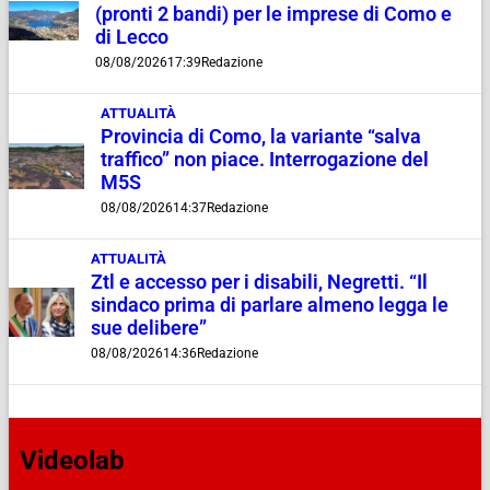
(pronti 2 bandi) per le imprese di Como e
di Lecco
08/08/2026
17:39
Redazione
ATTUALITÀ
Provincia di Como, la variante “salva
traffico” non piace. Interrogazione del
M5S
08/08/2026
14:37
Redazione
ATTUALITÀ
Ztl e accesso per i disabili, Negretti. “Il
sindaco prima di parlare almeno legga le
sue delibere”
08/08/2026
14:36
Redazione
Videolab