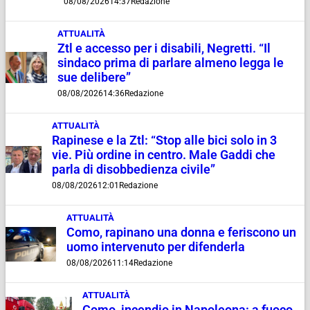
08/08/2026
14:37
Redazione
ATTUALITÀ
Ztl e accesso per i disabili, Negretti. “Il
sindaco prima di parlare almeno legga le
sue delibere”
08/08/2026
14:36
Redazione
ATTUALITÀ
Rapinese e la Ztl: “Stop alle bici solo in 3
vie. Più ordine in centro. Male Gaddi che
parla di disobbedienza civile”
08/08/2026
12:01
Redazione
ATTUALITÀ
Como, rapinano una donna e feriscono un
uomo intervenuto per difenderla
08/08/2026
11:14
Redazione
ATTUALITÀ