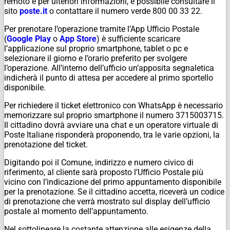
remoto e per ulteriori informazioni, è possibile consultare il
sito
poste.it
o contattare il numero verde 800 00 33 22.
Per prenotare l’operazione tramite l’App Ufficio Postale
(
Google Play
o
App Store
) è sufficiente scaricare
l’applicazione sul proprio smartphone, tablet o pc e
selezionare il giorno e l’orario preferito per svolgere
l’operazione. All’interno dell’ufficio un’apposita segnaletica
indicherà il punto di attesa per accedere al primo sportello
disponibile.
Per richiedere il ticket elettronico con WhatsApp è necessario
memorizzare sul proprio smartphone il numero 3715003715.
Il cittadino dovrà avviare una chat e un operatore virtuale di
Poste Italiane risponderà proponendo, tra le varie opzioni, la
prenotazione del ticket.
Digitando poi il Comune, indirizzo e numero civico di
riferimento, al cliente sarà proposto l’Ufficio Postale più
vicino con l’indicazione del primo appuntamento disponibile
per la prenotazione. Se il cittadino accetta, riceverà un codice
di prenotazione che verrà mostrato sul display dell’ufficio
postale al momento dell’appuntamento.
Nel sottolineare la costante attenzione alle esigenze della