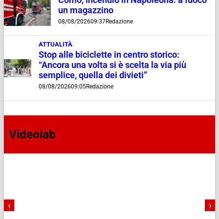
Como, incendio in Napoleona: a fuoco
un magazzino
08/08/2026
09:37
Redazione
ATTUALITÀ
Stop alle biciclette in centro storico:
“Ancora una volta si è scelta la via più
semplice, quella dei divieti”
08/08/2026
09:05
Redazione
Videolab
‹
›