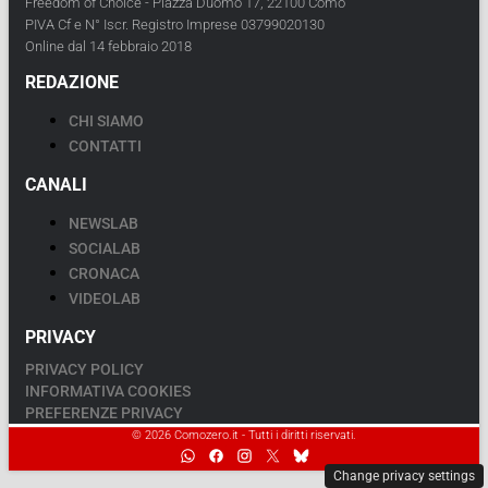
Freedom of Choice - Piazza Duomo 17, 22100 Como
PIVA Cf e N° Iscr. Registro Imprese 03799020130
Online dal 14 febbraio 2018
REDAZIONE
CHI SIAMO
CONTATTI
CANALI
NEWSLAB
SOCIALAB
CRONACA
VIDEOLAB
PRIVACY
PRIVACY POLICY
INFORMATIVA COOKIES
PREFERENZE PRIVACY
© 2026 Comozero.it - Tutti i diritti riservati.
Change privacy settings