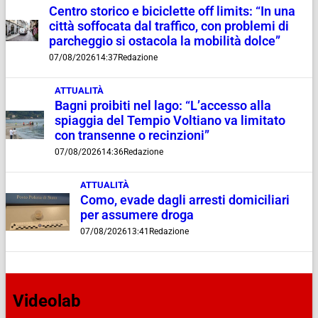
Centro storico e biciclette off limits: “In una
città soffocata dal traffico, con problemi di
parcheggio si ostacola la mobilità dolce”
07/08/2026
14:37
Redazione
ATTUALITÀ
Bagni proibiti nel lago: “L’accesso alla
spiaggia del Tempio Voltiano va limitato
con transenne o recinzioni”
07/08/2026
14:36
Redazione
ATTUALITÀ
Como, evade dagli arresti domiciliari
per assumere droga
07/08/2026
13:41
Redazione
Videolab